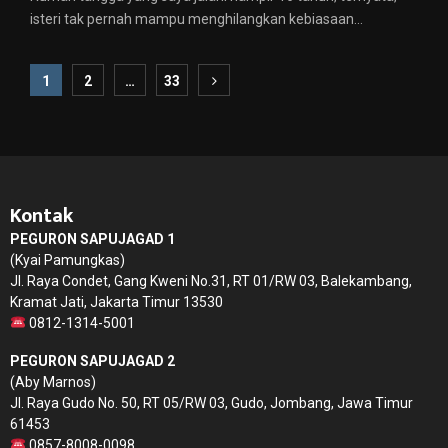
isteri tak pernah mampu menghilangkan kebiasaan...
Paginasi
1
2
…
33
pos
Kontak
PEGURON SAPUJAGAD 1
(Kyai Pamungkas)
Jl. Raya Condet, Gang Kweni No.31, RT 01/RW 03, Balekambang,
Kramat Jati, Jakarta Timur 13530
0812-1314-5001
PEGURON SAPUJAGAD 2
(Aby Marnos)
Jl. Raya Gudo No. 50, RT 05/RW 03, Gudo, Jombang, Jawa Timur
61453
0857-8008-0098