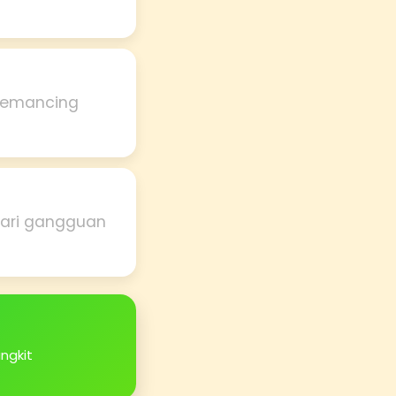
 memancing
dari gangguan
ngkit