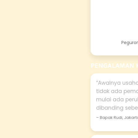
Peguron
PENGALAMAN 
“Awalnya usaha
tidak ada pema
mulai ada peru
dibanding sebe
– Bapak Rudi, Jakart