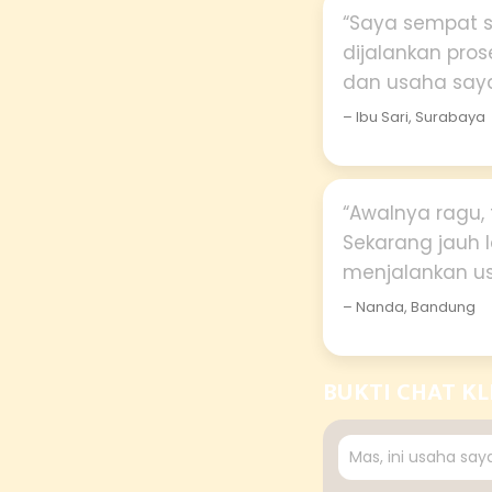
“Saya sempat s
dijalankan pro
dan usaha saya 
– Ibu Sari, Surabaya
“Awalnya ragu, 
Sekarang jauh l
menjalankan us
– Nanda, Bandung
BUKTI CHAT KL
Mas, ini usaha sa