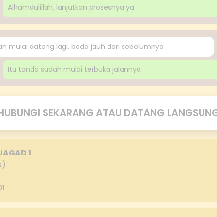
Alhamdulillah, lanjutkan prosesnya ya
n mulai datang lagi, beda jauh dari sebelumnya
Itu tanda sudah mulai terbuka jalannya
HUBUNGI SEKARANG ATAU DATANG LANGSUN
JAGAD 1
s)
01