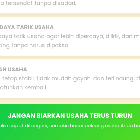
 tersendat tanpa disadari.
 DAYA TARIK USAHA
aya tarik usaha agar lebih dipercaya, dilirik, dan
ng tanpa harus dipaksa.
GAN USAHA
tetap stabil, tidak mudah goyah, dan terlindungi 
atuhkan kembali.
JANGAN BIARKAN USAHA TERUS TURUN
kin cepat ditangani, semakin besar peluang usaha Anda ba