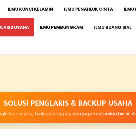
ILMU KUNCI KELAMIN
ILMU PENAHLUK CINTA
ILMU
GLARIS USAHA
ILMU PEMBUNGKAM
ILMU BUANG SIAL
SOLUSI PENGLARIS & BACKUP USAHA
gkitkan usaha, tarik pelanggan, dan jaga kestabilan bisnis 