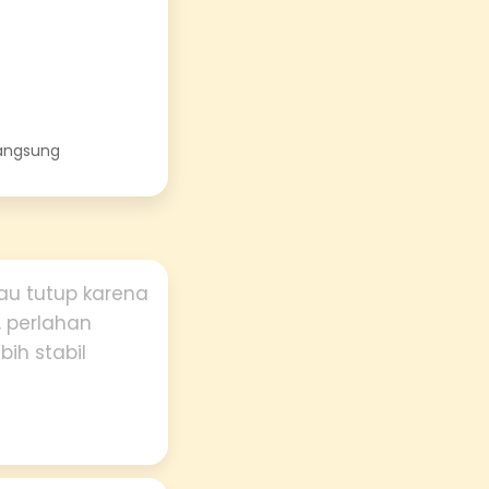
langsung
au tutup karena
 perlahan
ih stabil