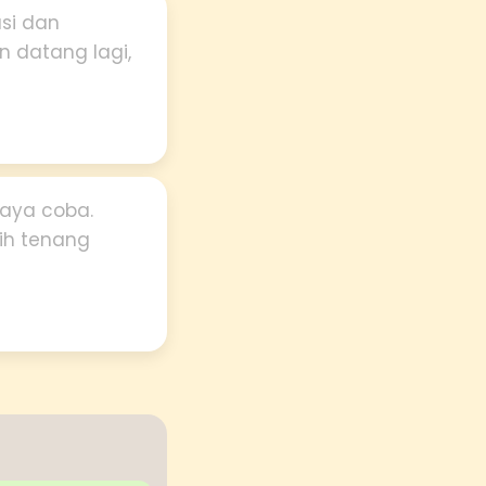
asi dan
n datang lagi,
saya coba.
bih tenang