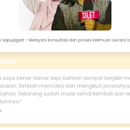
 Sapujagad – Melayani konsultasi dan proses keilmuan secara 
KLIEN
 saya benar-benar sepi, bahkan sempat berpikir m
sukan. Setelah mencoba dan mengikuti prosesnya,
bahan. Sekarang sudah mulai ramai kembali dan leb
lumnya.”
a