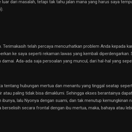
e luar dari masalah, tetapi tak tahu jalan mana yang harus saya temp
).
lah. Terimakasih telah percaya mencurhatkan problem Anda kepada k
beberkan ke saya seperti rekaman lawas yang kembali diperdengarkan. 
 damai. Ada-ada saja persoalan yang muncul, dari hal-hal yang sepe
 tentang hubungan mertua dan menantu yang tinggal seatap seperti 
sir atau paling tidak bisa dimaklumi. Sehingga ekses berantainya dapa
n ibunya, lalu Nyonya dengan suami, dan tak menutup kemungkinan na
berselisih secara frontal dengan ibu mertua, maka, bahaya atau leb