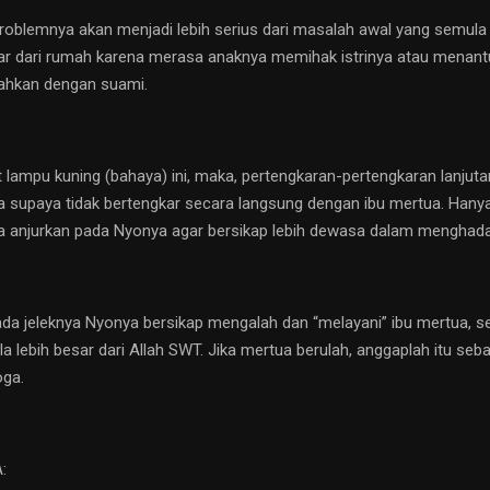
roblemnya akan menjadi lebih serius dari masalah awal yang semula 
ar dari rumah karena merasa anaknya memihak istrinya atau menant
arahkan dengan suami.
lampu kuning (bahaya) ini, maka, pertengkaran-pertengkaran lanjuta
a supaya tidak bertengkar secara langsung dengan ibu mertua. Hanya 
ya anjurkan pada Nyonya agar bersikap lebih dewasa dalam menghadapi
da jeleknya Nyonya bersikap mengalah dan “melayani” ibu mertua, s
la lebih besar dari Allah SWT. Jika mertua berulah, anggaplah itu s
oga.
: