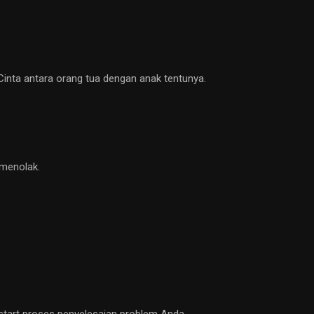
Cinta antara orang tua dengan anak tentunya.
 menolak.
a start proses penyelesaian problem Anda.