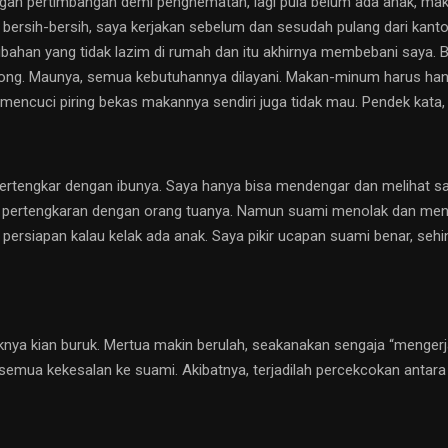
engan pertimbangan demi penghematan, lagi pula belum ada anak, m
ersih-bersih, saya kerjakan sebelum dan sesudah pulang dari kantor.
ubahan yang tidak lazim di rumah dan itu akhirnya membebani saya. B
ng. Maunya, semua kebutuhannya dilayani. Makan-minum harus hanga
 mencuci piring bekas makannya sendiri juga tidak mau. Pendek kata, 
mi bertengkar dengan ibunya. Saya hanya bisa mendengar dan melihat
pertengkaran dengan orang tuanya. Namun suami menolak dan menga
i persiapan kalau kelak ada anak. Saya pikir ucapan suami benar, sehin
iknya kian buruk. Mertua makin berulah, seakanakan sengaja “mengerj
 semua kekesalan ke suami. Akibatnya, terjadilah percekcokan antar