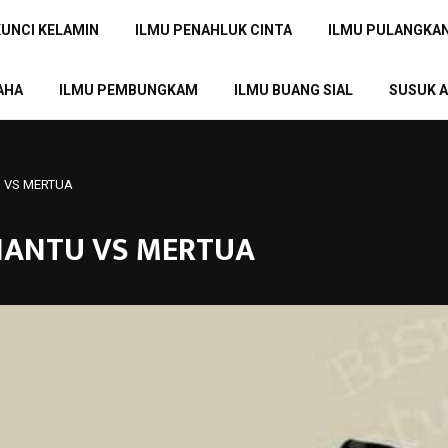
KUNCI KELAMIN
ILMU PENAHLUK CINTA
ILMU PULANGKA
AHA
ILMU PEMBUNGKAM
ILMU BUANG SIAL
SUSUK A
U VS MERTUA
ENANTU VS MERTUA