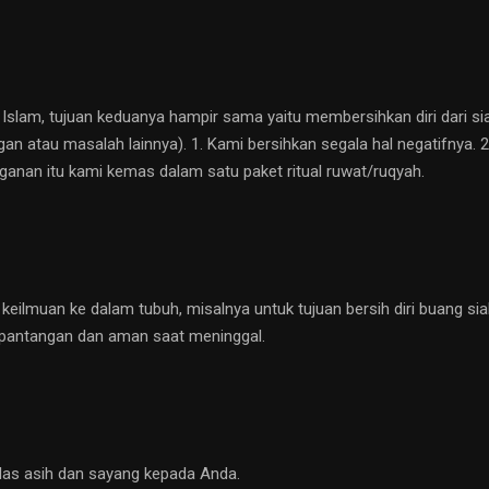
am, tujuan keduanya hampir sama yaitu membersihkan diri dari sial, b
n atau masalah lainnya). 1. Kami bersihkan segala hal negatifnya. 2.
anganan itu kami kemas dalam satu paket ritual ruwat/ruqyah.
lmuan ke dalam tubuh, misalnya untuk tujuan bersih diri buang sial,
pantangan dan aman saat meninggal.
las asih dan sayang kepada Anda.