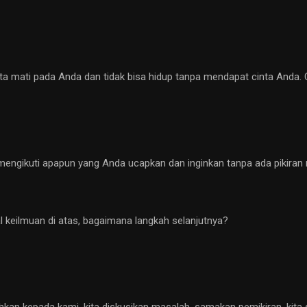
ta mati pada Anda dan tidak bisa hidup tanpa mendapat cinta Anda. 
 mengikuti apapun yang Anda ucapkan dan inginkan tanpa ada pikiran
 keilmuan di atas, bagaimana langkah selanjutnya?
rahkan kepada kami, kita diskusikan masalah, samakan pemikiran, kit