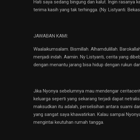
Hati saya sedang bingung dan kalut. Ingin rasanya k
terima kasih yang tak terhingga. (Ny. Listyanti. Bekasi
JAWABAN KAMI:
Waalaikumsalam. Bismillah. Alhamdulillah. Barokal
menjadi indah. Aamiin. Ny Listyanti, cerita yang di
dengan menantu jarang bisa hidup dengan rukun dan
Jika Nyonya sebelumnya mau mendengar ceritacerita
keluarga seperti yang sekarang terjadi dapat netrali
maksudkan itu adalah, perselisihan antara suami da
yang sangat saya khawatirkan. Kalau sampai Nyonya 
mengintai keutuhan rumah tangga.