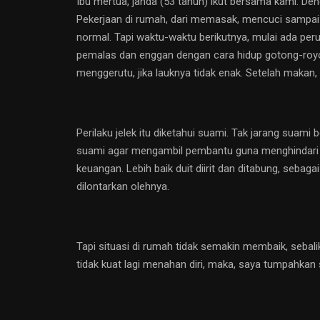
Ibu mertua, janda (53 tahun) ikut bersama kami. D
Pekerjaan di rumah, dari memasak, mencuci sampai b
normal. Tapi waktu-waktu berikutnya, mulai ada per
pemalas dan enggan dengan cara hidup gotong-royo
menggerutu, jika lauknya tidak enak. Setelah makan,
Perilaku jelek itu diketahui suami. Tak jarang sua
suami agar mengambil pembantu guna menghindari 
keuangan. Lebih baik duit diirit dan ditabung, sebaga
dilontarkan olehnya.
Tapi situasi di rumah tidak semakin membaik, sebal
tidak kuat lagi menahan diri, maka, saya tumpahkan