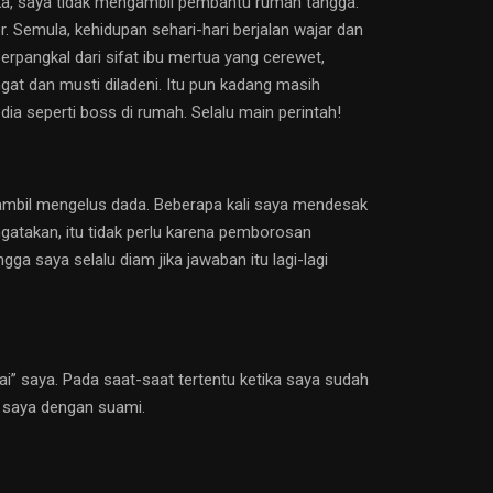
aka, saya tidak mengambil pembantu rumah tangga.
 Semula, kehidupan sehari-hari berjalan wajar dan
erpangkal dari sifat ibu mertua yang cerewet,
t dan musti diladeni. Itu pun kadang masih
dia seperti boss di rumah. Selalu main perintah!
 sambil mengelus dada. Beberapa kali saya mendesak
takan, itu tidak perlu karena pemborosan
gga saya selalu diam jika jawaban itu lagi-lagi
ai” saya. Pada saat-saat tertentu ketika saya sudah
a saya dengan suami.