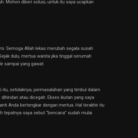
uh. Mohon diberi solusi, untuk itu saya ucapkan
ami. Semoga Allah lekas merubah segala susah
Sejak dulu, mertua wanita jika tinggal serumah
le sampai yang gawat.
itu, setidaknya, permasalahan yang timbul dalam
t dihindari atau dicegah. Ekses ikutan yang saya
nti Anda bertengkar dengan mertua. Hal terakhir itu
ih tepatnya saya sebut “bencana” sudah mulai