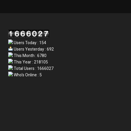
Users Today : 154
Users Yesterday : 692
This Month : 6780
This Year : 218105
Total Users : 1666027
Who's Online : 5