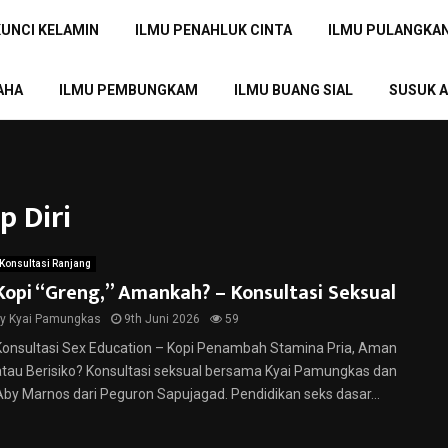
KUNCI KELAMIN
ILMU PENAHLUK CINTA
ILMU PULANGKA
AHA
ILMU PEMBUNGKAM
ILMU BUANG SIAL
SUSUK A
p Diri
Konsultasi Ranjang
Kopi “Greng,” Amankah? – Konsultasi Seksual
by
Kyai Pamungkas
9th Juni 2026
59
Konsultasi Sex Education – Kopi Penambah Stamina Pria, Aman
atau Berisiko? Konsultasi seksual bersama Kyai Pamungkas dan
Aby Marnos dari Peguron Sapujagad. Pendidikan seks dasar...