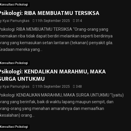
Konsultasi Psikologi
Psikologi: RIBA MEMBUATMU TERSIKSA
by
Kyai Pamungkas
11th September 2025
314
Psikologi: RIBA MEMBUATMU TERSIKSA “Orang-orang yang
memakan riba tidak dapat berdiri melainkan seperti berdirinya
orang yang kemasukan setan lantaran (tekanan) penyakit gila.
Keadaan mereka yang...
Konsultasi Psikologi
Psikologi: KENDALIKAN MARAHMU, MAKA
SURGA UNTUKMU
by
Kyai Pamungkas
11th September 2025
348
Psikologi: KENDALIKAN MARAHMU, MAKA SURGA UNTUKMU “(yaitu)
orang yang berinfak, baik di waktu lapang maupun sempit, dan
orang-orang yang menahan amarahnya dan memaafkan
(kesalahan) orang...
Konsultasi Psikologi