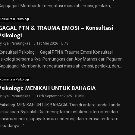
Sapujagad. Membantu mengatasi masalah emosi, perilaku,...
Konsultasi Psikologi
GAGAL PTN & TRAUMA EMOSI – Konsultasi
Psikologi
by
Kyai Pamungkas
1st Mei 2026
78
Konsultasi Psikologi – Gagal PTN & Trauma Emosi Konsultasi
psikologi bersama Kyai Pamungkas dan Aby Marnos dari Peguron
Sapujagad. Membantu mengatasi masalah emosi, perilaku, dan...
Konsultasi Psikologi
Psikologi: MENIKAH UNTUK BAHAGIA
by
Kyai Pamungkas
11th September 2025
358
Psikologi: MENIKAH UNTUK BAHAGIA “Dan di antara tanda-tanda
kekuasaan-Nya ialah Dia menciptakan untukmu isteri-isteri dari
jenismu sendiri, supaya kamu cenderung dan merasa tenteram
kepadanya …”...