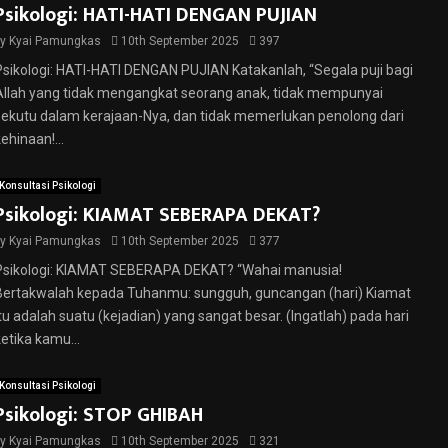
Psikologi: HATI-HATI DENGAN PUJIAN
by
Kyai Pamungkas
10th September 2025
397
Psikologi: HATI-HATI DENGAN PUJIAN Katakanlah, “Segala puji bagi
Allah yang tidak mengangkat seorang anak, tidak mempunyai
sekutu dalam kerajaan-Nya, dan tidak memerlukan penolong dari
ehinaan!...
Konsultasi Psikologi
Psikologi: KIAMAT SEBERAPA DEKAT?
by
Kyai Pamungkas
10th September 2025
377
Psikologi: KIAMAT SEBERAPA DEKAT? “Wahai manusia!
Bertakwalah kepada Tuhanmu: sungguh, guncangan (hari) Kiamat
itu adalah suatu (kejadian) yang sangat besar. (Ingatlah) pada hari
ketika kamu...
Konsultasi Psikologi
Psikologi: STOP GHIBAH
by
Kyai Pamungkas
10th September 2025
321