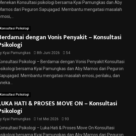
Menekan Konsultasi psikologi bersama Kyai Pamungkas dan Aby
Marnos dari Peguron Sapujagad. Membantu mengatasi masalah
mosi,...
Konsultasi Psikologi
Berdamai dengan Vonis Penyakit – Konsultasi
Psikologi
by
Kyai Pamungkas
8th Juni 2026
54
Konsultasi Psikologi – Berdamai dengan Vonis Penyakit Konsultasi
psikologi bersama Kyai Pamungkas dan Aby Marnos dari Peguron
Sapujagad. Membantu mengatasi masalah emosi, perilaku, dan
neka...
Konsultasi Psikologi
LUKA HATI & PROSES MOVE ON – Konsultasi
Psikologi
by
Kyai Pamungkas
1st Mei 2026
93
Konsultasi Psikologi – Luka Hati & Proses Move On Konsultasi
psikologi bersama Kyai Pamungkas dan Aby Marnos dari Peguron