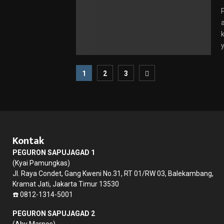
y
Paginasi
1
2
3
pos
Kontak
PEGURON SAPUJAGAD 1
(Kyai Pamungkas)
Jl. Raya Condet, Gang Kweni No.31, RT 01/RW 03, Balekambang,
Kramat Jati, Jakarta Timur 13530
☎️ 0812-1314-5001
PEGURON SAPUJAGAD 2