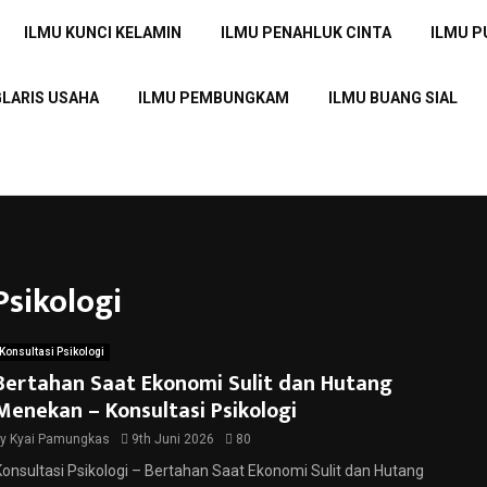
ILMU KUNCI KELAMIN
ILMU PENAHLUK CINTA
ILMU 
GLARIS USAHA
ILMU PEMBUNGKAM
ILMU BUANG SIAL
Psikologi
Konsultasi Psikologi
Bertahan Saat Ekonomi Sulit dan Hutang
Menekan – Konsultasi Psikologi
by
Kyai Pamungkas
9th Juni 2026
80
Konsultasi Psikologi – Bertahan Saat Ekonomi Sulit dan Hutang