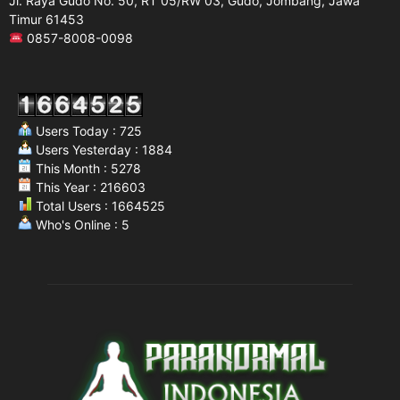
Jl. Raya Gudo No. 50, RT 05/RW 03, Gudo, Jombang, Jawa
Timur 61453
0857-8008-0098
Users Today : 725
Users Yesterday : 1884
This Month : 5278
This Year : 216603
Total Users : 1664525
Who's Online : 5