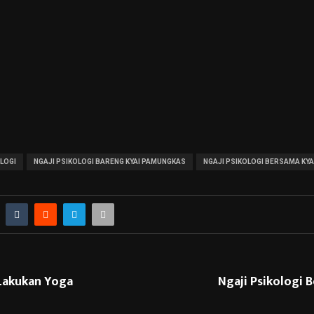
OLOGI
NGAJI PSIKOLOGI BARENG KYAI PAMUNGKAS
NGAJI PSIKOLOGI BERSAMA KY
 Lakukan Yoga
Ngaji Psikologi 