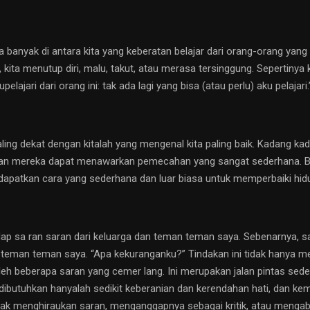
nyak di antara kita yang keberatan belajar dari orang-orang yang 
kita menutup diri, malu, takut, atau merasa tersinggung. Sepertinya k
lajari dari orang ini: tak ada lagi yang bisa (atau perlu) aku pelajari.
ling dekat dengan kitalah yang mengenal kita paling baik. Kadang ka
dan mereka dapat menawarkan pemecahan yang sangat sederhana. Bila k
dapatkan cara yang sederhana dan luar biasa untuk memperbaiki hidu
ap sa ran saran dari keluarga dan teman teman saya. Sebenarnya, s
teman teman saya. “Apa kekuranganku?” Tindakan ini tidak hanya m
leh beberapa saran yang cemer lang. Ini merupakan jalan pintas sed
ibutuhkan hanyalah sedikit keberanian dan kerendahan hati, dan 
idak menghiraukan saran, menganggapnya sebagai kritik, atau mengaba