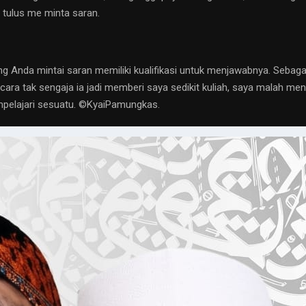
 tulus me minta saran.
 Anda mintai saran memiliki kualifikasi untuk menjawabnya. Sebagai
cara tak sengaja ia jadi memberi saya sedikit kuliah, saya malah me
elajari sesuatu. ©️KyaiPamungkas.