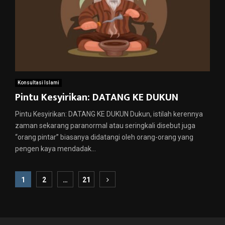
Konsultasi Islami
Pintu Kesyirikan: DATANG KE DUKUN
Pintu Kesyirikan: DATANG KE DUKUN Dukun, istilah kerennya
zaman sekarang paranormal atau seringkali disebut juga
“orang pintar” biasanya didatangi oleh orang-orang yang
pengen kaya mendadak...
Paginasi
1
2
…
21
pos