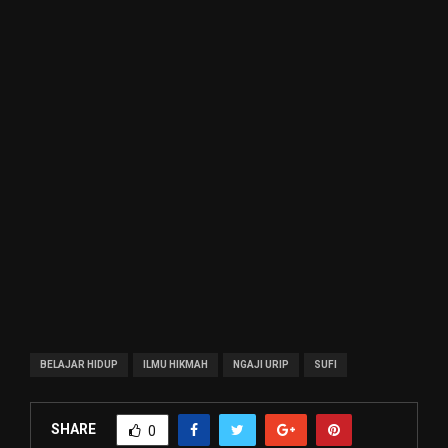
BELAJAR HIDUP
ILMU HIKMAH
NGAJI URIP
SUFI
SHARE
0