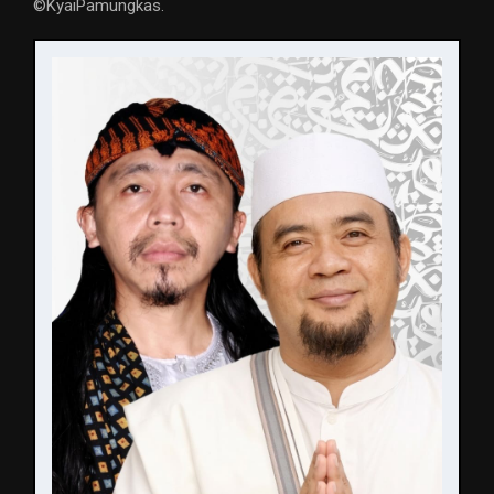
©️KyaiPamungkas.