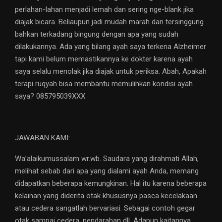
perlahan-lahan menjadi lemah dan sering nge-blank jika
diajak bicara. Beliaupun jadi mudah marah dan tersinggung
bahkan terkadang bingung dengan apa yang sudah
dilakukannya. Ada yang bilang ayah saya terkena Alzheimer
tapi kami belum memastikannya ke dokter karena ayah
saya selalu menolak jika diajak untuk periksa. Abah, Apakah
terapi ruqyah bisa membantu memulihkan kondisi ayah
saya? 085795039XXX
JAWABAN KAMI:
Wa’alaikumussalam wr.wb. Saudara yang dirahmati Allah,
melihat sebab dari apa yang dialami ayah Anda, memang
didapatkan beberapa kemungkinan. Hal itu karena beberapa
kelainan yang diderita otak khususnya pasca kecelakaan
atau cedera sangatlah bervariasi. Sebagai contoh gegar
otak sampai cedera, pendarahan dll. Adapun kaitannya