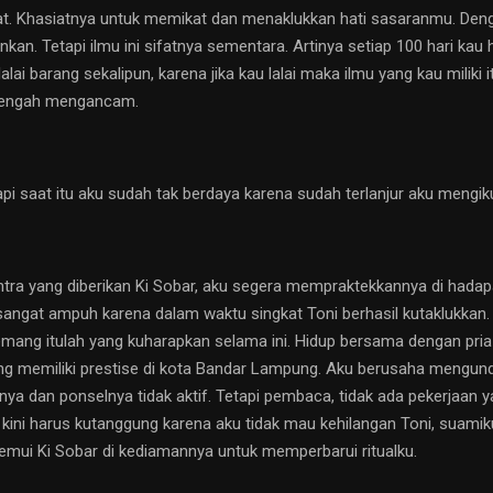
mikat. Khasiatnya untuk memikat dan menaklukkan hati sasaranmu. D
. Tetapi ilmu ini sifatnya sementara. Artinya setiap 100 hari kau h
i barang sekalipun, karena jika kau lalai maka ilmu yang kau miliki 
setengah mengancam.
saat itu aku sudah tak berdaya karena sudah terlanjur aku mengikuti
tra yang diberikan Ki Sobar, aku segera mempraktekkannya di hadapa
r sangat ampuh karena dalam waktu singkat Toni berhasil kutaklukkan
 memang itulah yang kuharapkan selama ini. Hidup bersama dengan pr
 memiliki prestise di kota Bandar Lampung. Aku berusaha mengunda
nya dan ponselnya tidak aktif. Tetapi pembaca, tidak ada pekerjaan 
ng kini harus kutanggung karena aku tidak mau kehilangan Toni, suam
nemui Ki Sobar di kediamannya untuk memperbarui ritualku.