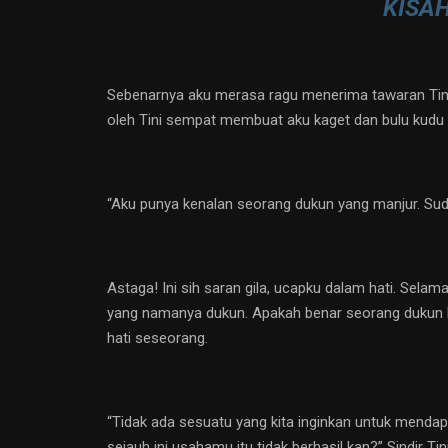
KISA
Sebenarnya aku merasa ragu menerima tawaran Tini
oleh Tini sempat membuat aku kaget dan bulu kudu s
“Aku punya kenalan seorang dukun yang manjur. Sud
Astaga! Ini sih saran gila, ucapku dalam hati. Selam
yang namanya dukun. Apakah benar seorang dukun 
hati seseorang.
“Tidak ada sesuatu yang kita inginkan untuk mendapa
sejauh ini usahamu itu tidak berhasil kan?” Sindir Tini