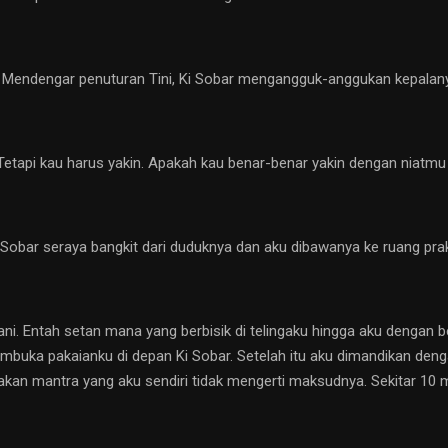
 Mendengar penuturan Tini, Ki Sobar mengangguk-anggukan kepalan
api kau harus yakin. Apakah kau benar-benar yakin dengan niatmu 
Ki Sobar seraya bangkit dari duduknya dan aku dibawanya ke ruang pr
ani. Entah setan mana yang berbisik di telingaku hingga aku dengan b
membuka pakaianku di depan Ki Sobar. Setelah itu aku dimandikan den
akan mantra yang aku sendiri tidak mengerti maksudnya. Sekitar 10 