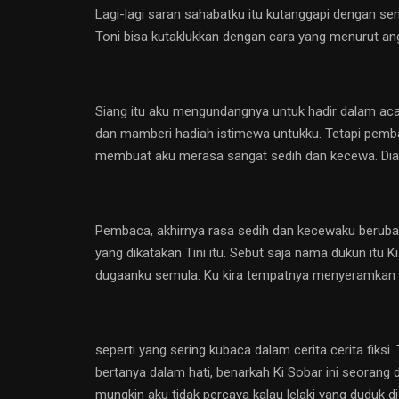
Lagi-lagi saran sahabatku itu kutanggapi dengan se
Toni bisa kutaklukkan dengan cara yang menurut ang
Siang itu aku mengundangnya untuk hadir dalam acar
dan mamberi hadiah istimewa untukku. Tetapi pemba
membuat aku merasa sangat sedih dan kecewa. Dia 
Pembaca, akhirnya rasa sedih dan kecewaku berubah 
yang dikatakan Tini itu. Sebut saja nama dukun itu 
dugaanku semula. Ku kira tempatnya menyeramkan
seperti yang sering kubaca dalam cerita cerita fiks
bertanya dalam hati, benarkah Ki Sobar ini seoran
mungkin aku tidak percaya kalau lelaki yang duduk d