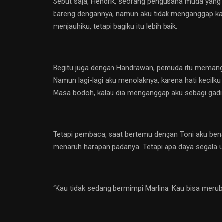
Sebut saja, Hendrik, seorang pengusaha muda yang m
bareng dengannya, namun aku tidak menganggap kal
menjauhiku, tetapi bagiku itu lebih baik.
Begitu juga dengan Handrawan, pemuda itu memang c
Namun lagi-lagi aku menolaknya, karena hati kecilk
Masa bodoh, kalau dia menganggap aku sebagi gad
Tetapi pembaca, saat bertemu dengan Toni aku bena
menaruh harapan padanya. Tetapi apa daya segala 
“Kau tidak sedang bermimpi Marlina. Kau bisa meruba