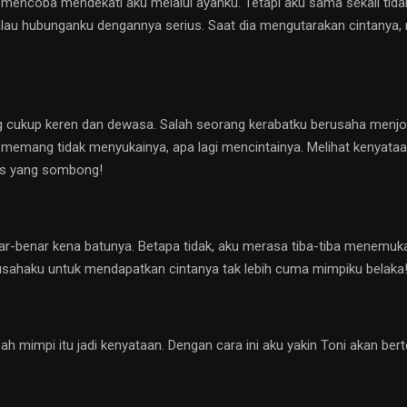
encoba mendekati aku melalui ayahku. Tetapi aku sama sekali tidak
au hubunganku dengannya serius. Saat dia mengutarakan cintanya, m
ukup keren dan dewasa. Salah seorang kerabatku berusaha menjodoh
u memang tidak menyukainya, apa lagi mencintainya. Melihat kenyata
is yang sombong!
r-benar kena batunya. Betapa tidak, aku merasa tiba-tiba menemuk
usahaku untuk mendapatkan cintanya tak lebih cuma mimpiku belaka
h mimpi itu jadi kenyataan. Dengan cara ini aku yakin Toni akan bert