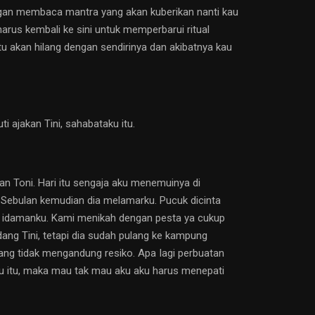
engan membaca mantra yang akan kuberikan nanti kau
arus kembali ke sini untuk memperbarui ritual
itu akan hilang dengan sendirinya dan akibatnya kau
 ajakan Tini, sahabataku itu.
n Toni. Hari itu sengaja aku menemuinya di
. Sebulan kemudian dia melamarku. Pucuk dicinta
ia idamanku. Kami menikah dengan pesta ya cukup
ng Tini, tetapi dia sudah pulang ke kampung
yang tidak mengandung resiko. Apa Iagi perbuatan
iku itu, maka mau tak mau aku aku harus menepati