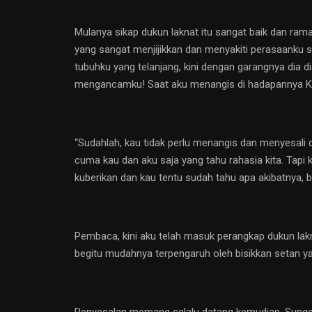
Mulanya sikap dukun laknat itu sangat baik dan rama
yang sangat menjijikkan dan menyakiti perasaanku s
tubuhku yang telanjang, kini dengan garangnya dia 
mengancamku! Saat aku menangis di hadapannya K
“Sudahlah, kau tidak perlu menangis dan menyesali
cuma kau dan aku saja yang tahu rahasia kita. Tapi 
kuberikan dan kau tentu sudah tahu apa akibatnya, 
Pembaca, kini aku telah masuk perangkap dukun lakn
begitu mudahnya terpengaruh oleh bisikkan setan y
Penyesalan memang selalu datang kemudian. Sungguh,