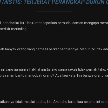
H MISTIS: TERJERAT PERANGKAP DUKUN 
, sahabatku itu. Untuk mendapatkan pemuda idaman mengapa mesti 
edikit merinding.
ah banyak orang yang berhasil berkat bantuannya. Menurutku tak ada
a ini yang namanya hal-hal mistis aku sama sekali tidak pernah tahu. 
bisa membantu mengobati orang? Apa lagi kata Tini bahwa orang y
tkannya tidak melalui usaha, Lin. Aku tahu kalau kau selama ini seda
.