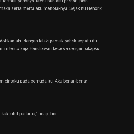
 tertarik padanya. Meskipun aku pernah jalan
aka serta merta aku menolaknya. Sejak itu Hendrik
kan aku dengan lelaki pemilik pabrik sepatu itu.
an ini tentu saja Handrawan kecewa dengan sikapku.
an cintaku pada pemuda itu. Aku benar-benar
!
ekuk lutut padamu,” ucap Tini.