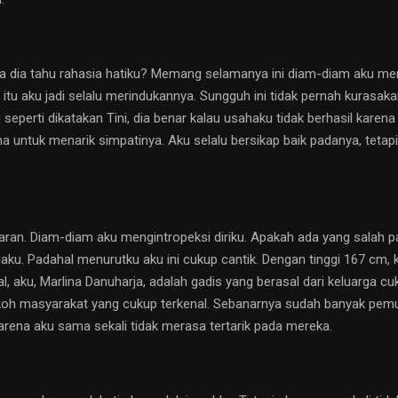
na dia tahu rahasia hatiku? Memang selamanya ini diam-diam aku me
itu aku jadi selalu merindukannya. Sungguh ini tidak pernah kurasak
eperti dikatakan Tini, dia benar kalau usahaku tidak berhasil karena
 untuk menarik simpatinya. Aku selalu bersikap baik padanya, tetapi
an. Diam-diam aku mengintropeksi diriku. Apakah ada yang salah pad
aku. Padahal menurutku aku ini cukup cantik. Dengan tinggi 167 cm, 
l, aku, Marlina Danuharja, adalah gadis yang berasal dari keluarga c
oh masyarakat yang cukup terkenal. Sebanarnya sudah banyak pemu
rena aku sama sekali tidak merasa tertarik pada mereka.