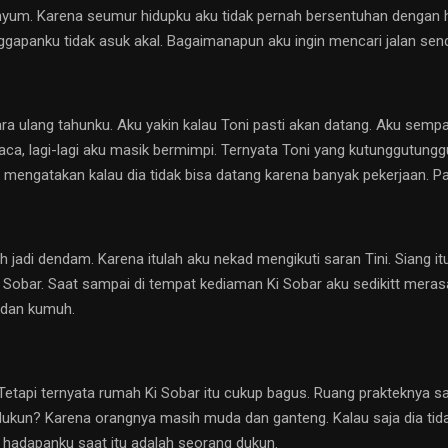
nyum. Karena seumur hidupku aku tidak pernah bersentuhan dengan hal
gapanku tidak asuk akal. Bagaimanapun aku ingin mencari jalan send
a ulang tahunku. Aku yakin kalau Toni pasti akan datang. Aku sempa
ca, lagi-lagi aku masik bermimpi. Ternyata Toni yang kutunggutung
mengatakan kalau dia tidak bisa datang karena banyak pekerjaan. 
jadi dendam. Karena itulah aku nekad mengikuti saran Tini. Siang 
Ki Sobar. Saat sampai di tempat kediaman Ki Sobar aku sedikitt mera
 dan kumuh.
i. Tetapi ternyata rumah Ki Sobar itu cukup bagus. Ruang prakteknya 
g dukun? Karena orangnya masih muda dan ganteng. Kalau saja dia ti
i hadapanku saat itu adalah seorang dukun.