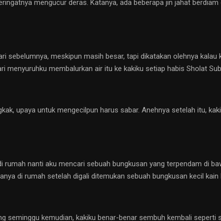
ingatnya mengucur deras. Katanya, ada beberapa jin jahat berdiam di 
ari sebelumnya, meskipun masih besar, tapi dikatakan olehnya kalau 
ri menyuruhku membalurkan air itu ke kakiku setiap habis Sholat Sub
ak, upaya untuk mengecilpun harus sabar. Anehnya setelah itu, ka
i rumah nanti aku mencari sebuah bungkusan yang terpendam di bawa
nya di rumah setelah digali ditemukan sebuah bungkusan kecil kain 
g seminggu kemudian, kakiku benar-benar sembuh kembali seperti 