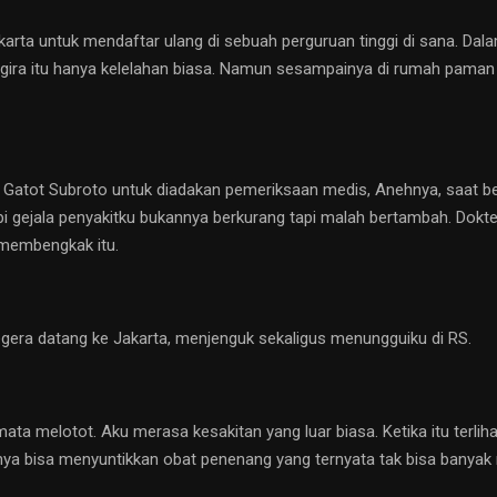
arta untuk mendaftar ulang di sebuah perguruan tinggi di sana. Da
engira itu hanya kelelahan biasa. Namun sesampainya di rumah paman
 Gatot Subroto untuk diadakan pemeriksaan medis, Anehnya, saat be
i gejala penyakitku bukannya berkurang tapi malah bertambah. Dokter
 membengkak itu.
egera datang ke Jakarta, menjenguk sekaligus menungguiku di RS.
ta melotot. Aku merasa kesakitan yang luar biasa. Ketika itu terliha
hanya bisa menyuntikkan obat penenang yang ternyata tak bisa banya