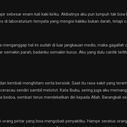
ir sebesar enam kali kaki kiriku. Akibatnya aku pun lumpuh tak bisa b
es di laboraturium ternyata yang mengisi kakiku bukan darah, tetapi c
 menganggap hal ini sudah di luar jangkauan medis, maka gagallah op
 semakin parah, badanku semakin kurus. Aku yang dulu cantik terliha
 dan kembali menghitam serta bersisik. Saat itu rasa sakit yang ter
enceracau sendiri sambil melotot. Kata Ibuku, sering juga aku meman
isa bedoa, sembari terus mendekatkan diri kepada Allah. Barangkali
i orang pintar yang bisa mengobati penyakitku. Hampir seratus ora