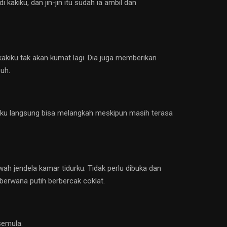
kakiku, dan jin-jin itu sudah ia ambil dan
kakiku tak akan kumat lagi. Dia juga memberikan
uh.
kiku langsung bisa melangkah meskipun masih terasa
h jendela kamar tidurku. Tidak perlu dibuka dan
berwana putih berbercak coklat.
semula.