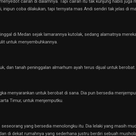
 menyedot cairan di dalamnya. Tapi cairan itu tak kunjung habis juga
ipun coba dilakukan, tapi ternyata mas Andi sendiri tak jelas di m
inggal di Medan sejak lamarannya kutolak, sedang alamatnya mereka se
sulit untuk menyembuhkannya.
dan tanah peninggalan almarhum ayah terus dijual untuk berobat. T
ngka menyarankan untuk berobat di sana. Dia pun bersedia menjempu
arta Timur, untuk menjemputku.
 seseorang yang bersedia menolongku itu. Dia lelaki yang masih mud
, dan di dekat rumahnya yang sederhana justru berdiri sebuah mush