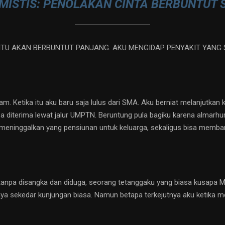
 MISTIS: PENOLAKAN CINTA BERBUNTUT 
U AKAN BERBUNTUT PANJANG. AKU MENGIDAP PENYAKIT YANG S
m. Ketika itu aku baru saja lulus dari SMA. Aku berniat melanjutkan 
sa diterima lewat jalur UMPTN. Beruntung pula bagiku karena alma
 meninggalkan yang pensiunan untuk keluarga, sekaligus bisa memb
 tanpa disangka dan diduga, seorang tetanggaku yang biasa kusapa 
a sekedar kunjungan biasa. Namun betapa terkejutnya aku ketika