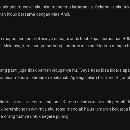
Bagaimana mungkin aku bisa menerima lamaran itu. Selama ini aku ta
kan hidup bersama dengan Mas Andi.
ah mapan dengan profesinya sebagai anak buah kapal perusahan BUMN
Makanya, kami sangat berharap lamaran ini bisa diterima dengan bai
 pasti juga tidak pernah diduganya itu. “Saya tidak bisa bicara apa-
 bisa menuruti kemauan anakanak. Apalagi dalam hal memilih jodoh,”
alam diskusi itu secara langsung. Karena selama ini aku tak pernah 
ak pertimbangan akhirnya aku tetap menolak halus lamaran keluarga 
 orang tuanya untuk segera pulang.