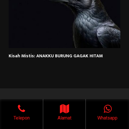
Kisah Mistis: ANAKKU BURUNG GAGAK HITAM
Kontak
PEGURON SAPUJAGAD 1
Telepon
Alamat
Whatsapp
(Kyai Pamungkas)
Jl. Raya Condet, Gang Kweni No.31, RT 01/RW 03, Balekambang,