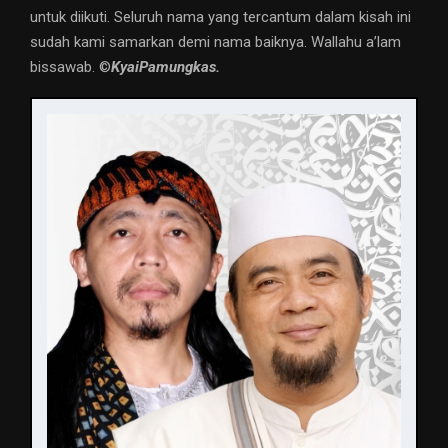
untuk diikuti. Seluruh nama yang tercantum dalam kisah ini
sudah kami samarkan demi nama baiknya. Wallahu a’lam
bissawab. ©️
KyaiPamungkas.