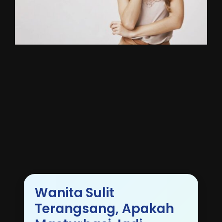
Wanita Sulit
Terangsang, Apakah