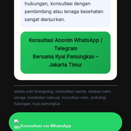
hubungan, konsultasi dengan
pembimbing atau tenaga kesehatan
sangat dianjurkan.
Konsultasi Anonim WhatsApp /
Telegram
Bersama Kyai Pamungkas –
Jakarta Timur
wanita sulit terangsang, masturbasi wanita, edukasi seks
remaja, kesehatan seksual, konsultasi seks, psikologi
hubungan, kyai pamungkas
Konsultasi via WhatsApp