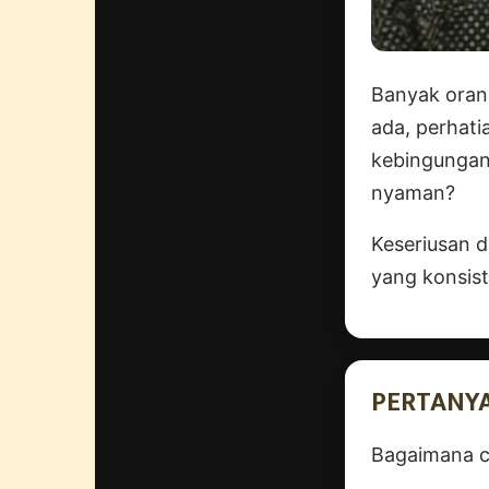
Banyak oran
ada, perhatia
kebingungan 
nyaman?
Keseriusan d
yang konsist
PERTANY
Bagaimana c