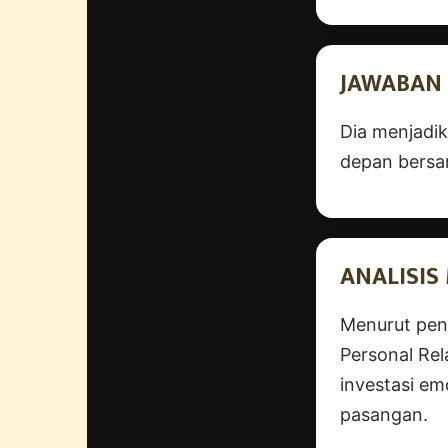
JAWABAN 
Dia menjadi
depan bersa
ANALISI
Menurut pene
Personal Rel
investasi em
pasangan.