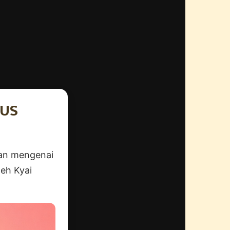
IUS
kan mengenai
eh Kyai