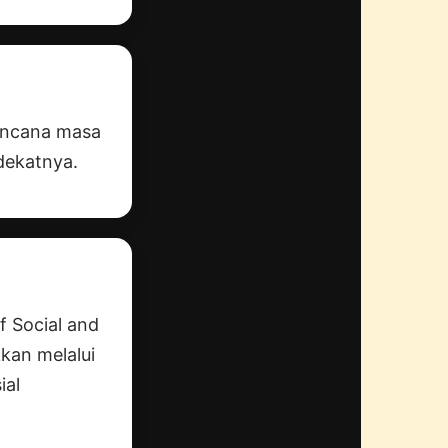
rencana masa
dekatnya.
f Social and
kan melalui
ial