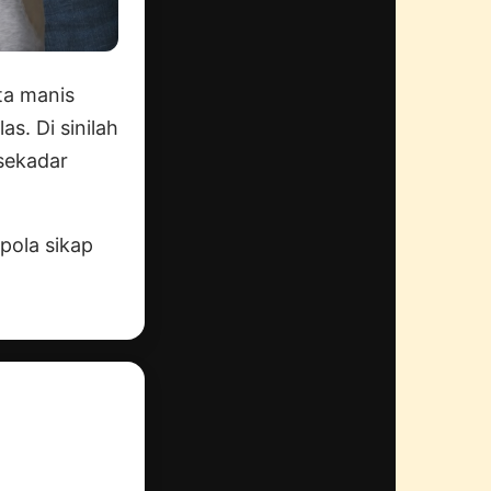
ta manis
as. Di sinilah
sekadar
pola sikap