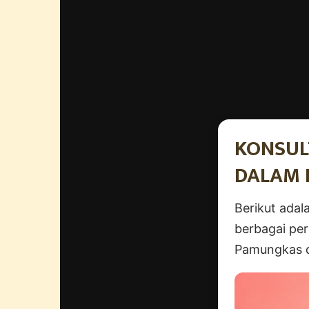
KONSUL
DALAM
Berikut adal
berbagai per
Pamungkas d