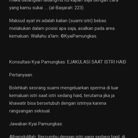
maka datangilah ladangmu itu kapan saja dengan cara
yang kamu sukai …. (al-Baqarah: 223)
Maksud ayat ini adalah kalian (suami istri) bebas
melakukan dalam posisi apa saja, asalkan pada area
kemaluan. Wallahu a’lam. ©️KyaiPamungkas.
Konsultasi Kyai Pamungkas: EJAKULASI SAAT ISTRI HAID
Pertanyaan:
Bolehkah seorang suami mengeluarkan sperma di luar
kemaluan istri saat istri sedang haid, terutama jika ja
khawatir bisa bersetubuh dengan istrinya karena
rangsangan seksual.
Jawaban Kyai Pamungkas:
Alhamdulillah. Bercumbu dengan istri yang sedang haid, di