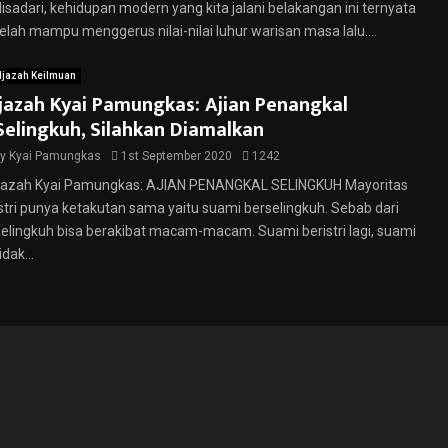
disadari, kehidupan modern yang kita jalani belakangan ini ternyata
telah mampu menggerus nilai-nilai luhur warisan masa lalu....
Ijazah Keilmuan
Ijazah Kyai Pamungkas: Ajian Penangkal
Selingkuh, Silahkan Diamalkan
by
Kyai Pamungkas
1st September 2020
1242
Ijazah Kyai Pamungkas: AJIAN PENANGKAL SELINGKUH Mayoritas
istri punya ketakutan sama yaitu suami berselingkuh. Sebab dari
selingkuh bisa berakibat macam-macam. Suami beristri lagi, suami
idak...