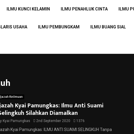
ILMU KUNCI KELAMIN
ILMU PENAHLUK CINTA
ILMU 
GLARIS USAHA
ILMU PEMBUNGKAM
ILMU BUANG SIAL
kuh
Ijazah Keilmuan
Ijazah Kyai Pamungkas: Ilmu Anti Suami
Selingkuh Silahkan Diamalkan
by
Kyai Pamungkas
2nd September 2020
1376
Ijazah Kyai Pamungkas: ILMU ANTI SUAMI SELINGKUH Tanpa