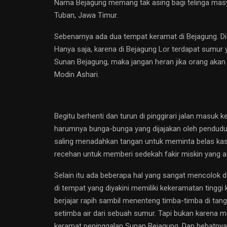
Nama Bejagung memang tak asing bagi telinga masy
Tuban, Jawa Timur.
Sebenarnya ada dua tempat keramat di Bejagung. D
Hanya saja, karena di Bejagung Lor terdapat sumur y
Sunan Bejagung, maka jangan heran jika orang aka
Modin Ashari.
Begitu berhenti dan turun di pinggirari jalan mas
harumnya bunga-bunga yang dijajakan oleh penduduk
saling menadahkan tangan untuk meminta belas kas
recehan untuk memberi sedekah fakir miskin yang 
Selain itu ada beberapa hal yang sangat mencolok 
di tempat yang diyakini memiliki kekeramatan ting
berjajar rapih sambil menenteng timba-timba di tang
setimba air dari sebuah sumur. Tapi bukan karena me
keramat peninggalan Sunan Bejagung. Dan hebatnya 