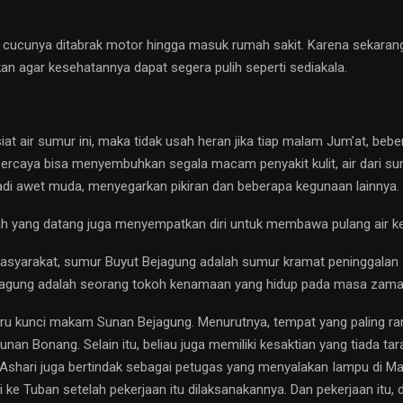
lu, cucunya ditabrak motor hingga masuk rumah sakit. Karena sekaran
n agar kesehatannya dapat segera pulih seperti sediakala.
at air sumur ini, maka tidak usah heran jika tiap malam Jum’at, be
dipercaya bisa menyembuhkan segala macam penyakit kulit, air dari s
i awet muda, menyegarkan pikiran dan beberapa kegunaan lainnya.
rah yang datang juga menyempatkan diri untuk membawa pulang air ke
yarakat, sumur Buyut Bejagung adalah sumur kramat peninggalan sala
ejagung adalah seorang tokoh kenamaan yang hidup pada masa zama
juru kunci makam Sunan Bejagung. Menurutnya, tempat yang paling ra
an Bonang. Selain itu, beliau juga memiliki kesaktian yang tiada tar
Ashari juga bertindak sebagai petugas yang menyalakan Iampu di Masj
e Tuban setelah pekerjaan itu dilaksanakannya. Dan pekerjaan itu, di