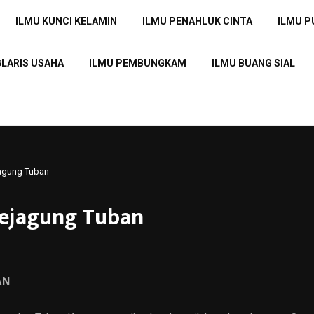
ILMU KUNCI KELAMIN
ILMU PENAHLUK CINTA
ILMU 
GLARIS USAHA
ILMU PEMBUNGKAM
ILMU BUANG SIAL
agung Tuban
ejagung Tuban
AN