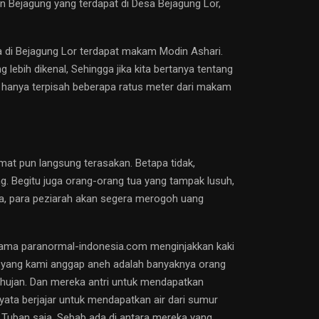
 Bejagung yang terdapat di Desa Bejagung Lor,
 di Bejagung Lor terdapat makam Modin Ashari.
ebih dikenal, Sehingga jika kita bertanya tentang
 hanya terpisah beberapa ratus meter dari makam
at pun langsung terasakan. Betapa tidak,
. Begitu juga orang-orang tua yang tampak lusuh,
a, para peziarah akan segera merogoh uang
rtama paranormal-indonesia.com menginjakkan kaki
al yang kami anggap aneh adalah banyaknya orang
r hujan. Dan mereka antri untuk mendapatkan
yata berjajar untuk mendapatkan air dari sumur
 Tuban saja. Sebab ada di antara mereka yang