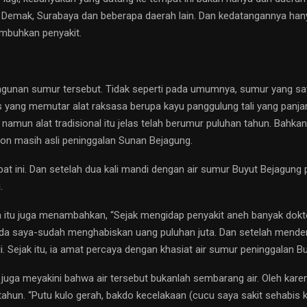
, Demak, Surabaya dan beberapa daerah lain. Dan kedatangannya ha
embuhkan penyakit.
gunan sumur tersebut. Tidak seperti pada umumnya, sumur yang satu
 yang memutar alat raksasa berupa kayu panggulung tali yang panj
i, namun alat tradisional itu jelas telah berumur puluhan tahun. Bah
on masih asli peninggalan Sunan Bejagung.
at ini. Dan setelah dua kali mandi dengan air sumur Buyut Bejagung
.
itu juga menambahkan, “Sejak mengidap penyakit aneh banyak dokter 
 saya-sudah menghabiskan uang puluhan juta. Dan setelah mendengar
. Sejak itu, ia amat percaya dengan khasiat air sumur peninggalan B
uga meyakini bahwa air tersebut bukanlah sembarang air. Oleh karena
hun. “Putu kulo gerah, bakdo kecelakaan (cucu saya sakit sehabis k