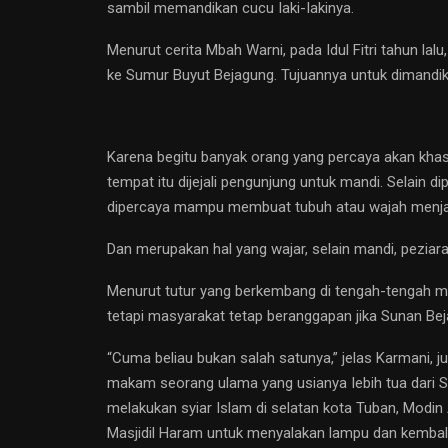
sambil memandikan cucu Iaki-Iakinya.
Menurut cerita Mbah Warni, pada Idul Fitri tahun la
ke Sumur Buyut Bejagung. Tujuannya untuk dimandika
Karena begitu banyak orang yang percaya akan khasi
tempat itu dijejali pengunjung untuk mandi. Selain 
dipercaya mampu membuat tubuh atau wajah menjad
Dan merupakan hal yang wajar, selain mandi, pezia
Menurut tutur yang berkembang di tengah-tengah mas
tetapi masyarakat tetap beranggapan jika Sunan B
“Cuma beliau bukan salah satunya,” jelas Karmani, 
makam seorang ulama yang usianya Iebih tua dari Sun
melakukan syiar Islam di selatan kota Tuban, Modin 
Masjidil Haram untuk menyalakan lampu dan kembali k