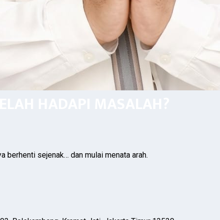
LELAH HADAPI MASALAH?
ya berhenti sejenak… dan mulai menata arah.