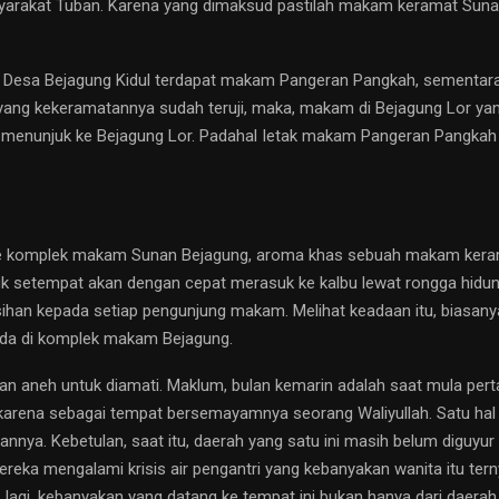
arakat Tuban. Karena yang dimaksud pastilah makam keramat Sunan
i Desa Bejagung Kidul terdapat makam Pangeran Pangkah, sementara
ang kekeramatannya sudah teruji, maka, makam di Bejagung Lor yang l
n menunjuk ke Bejagung Lor. Padahal Ietak makam Pangeran Pangkah
uk ke komplek makam Sunan Bejagung, aroma khas sebuah makam keram
 setempat akan dengan cepat merasuk ke kalbu lewat rongga hidung
ihan kepada setiap pengunjung makam. Melihat keadaan itu, biasany
ada di komplek makam Bejagung.
dan aneh untuk diamati. Maklum, bulan kemarin adalah saat mula pe
gi karena sebagai tempat bersemayamnya seorang Waliyullah. Satu h
annya. Kebetulan, saat itu, daerah yang satu ini masih belum diguyu
reka mengalami krisis air pengantri yang kebanyakan wanita itu tern
Iagi, kebanyakan yang datang ke tempat ini bukan hanya dari daerah