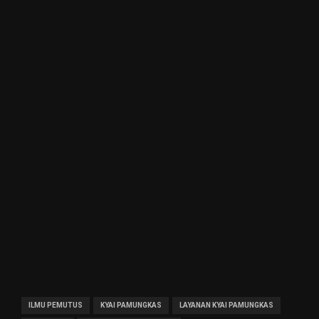
ILMU PEMUTUS
KYAI PAMUNGKAS
LAYANAN KYAI PAMUNGKAS