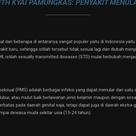
ITH KYAI PAMUNGKAS: PENYAKIT MENUL
al dan beberapa di antaranya sangat populer yaitu di Indonesia yaitu
t baru, sehingga istilah tersebut tidak sesuai lagi dan diubah menj
, istilah sexually transmitted diseases (STD) mulai berbubah menjad
seksual (PMS) adalah berbagai infeksi yang dapat menular dari satu o
dubur, atau mulut baik berlawanan jenis kelamin maupun dengan sesa
erbatas pada daerah genital saja, tetapi dapat juga di daerah ekstra 
ampai dewasa muda sekitar usia (15-24 tahun).