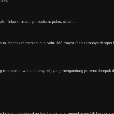
alis.
tu: Trikonomiasis, pediculosis pubis, skabies.
ksual dibedakan menjadi dua, yaitu IMS mayor (penularannya dengan
ang merupakan wahana penyakit) yang mengandung potensi dampak d
 perlu lebih dideskripsikan lagi, bagaimana mengukur jumlah kontak at