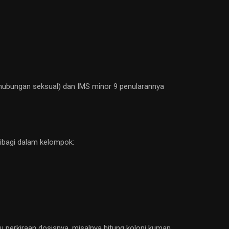
 hubungan seksual) dan IMS minor 9 penularannya
ibagi dalam kelompok:
au perkiraan dosisnya, misalnya hitung koloni kuman