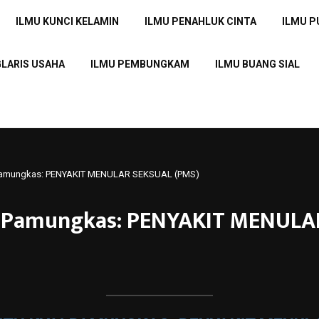
ILMU KUNCI KELAMIN
ILMU PENAHLUK CINTA
ILMU 
GLARIS USAHA
ILMU PEMBUNGKAM
ILMU BUANG SIAL
i Pamungkas: PENYAKIT MENULAR SEKSUAL (PMS)
ai Pamungkas: PENYAKIT MENULA