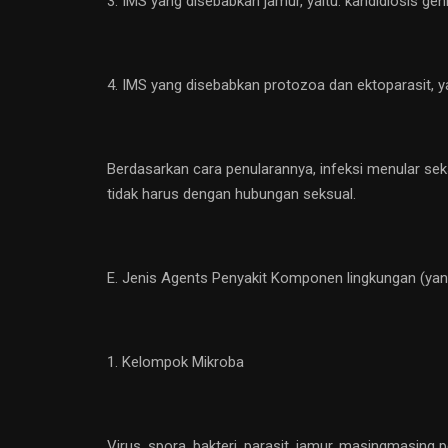
3. IMS yang disebabkan jamur, yaitu: kandidiosis genit
4. IMS yang disebabkan protozoa dan ektoparasit, yai
Berdasarkan cara penularannya, infeksi menular se
tidak harus dengan hubungan seksual.
E. Jenis Agents Penyakit Komponen lingkungan (y
1. Kelompok Mikroba
Virus, spora, bakteri, parasit, jamur, masingmasing