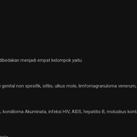
dibedakan menjadi empat kelompok yaitu:
i genital non spesifik, sifilis, ulkus mole, limfomagranuloma venerum, 
is, kondiloma Akuminata, infeksi HIV, AIDS, hepatitis B, moluskus kon