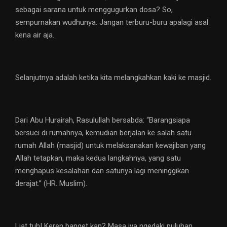
sebagai sarana untuk menggugurkan dosa? So,
sempurnakan wudhunya. Jangan terburu-buru apalagi asal
kena air aja.
Selanjutnya adalah ketika kita melangkahkan kaki ke masjid.
Dari Abu Hurairah, Rasulullah bersabda: “Barangsiapa
bersuci di rumahnya, kemudian berjalan ke salah satu
rumah Allah (masjid) untuk melaksanakan kewajiban yang
Allah tetapkan, maka kedua langkahnya, yang satu
menghapus kesalahan dan satunya lagi meninggikan
derajat.” (HR. Muslim).
Liat tuh! Keren banget kan? Masa iya ngedaki puluhan