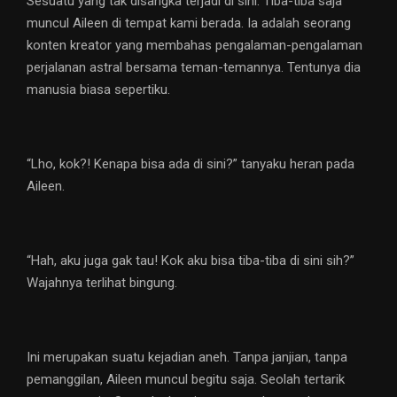
Sesuatu yang tak disangka terjadi di sini. Tiba-tiba saja
muncul Aileen di tempat kami berada. Ia adalah seorang
konten kreator yang membahas pengalaman-pengalaman
perjalanan astral bersama teman-temannya. Tentunya dia
manusia biasa sepertiku.
“Lho, kok?! Kenapa bisa ada di sini?” tanyaku heran pada
Aileen.
“Hah, aku juga gak tau! Kok aku bisa tiba-tiba di sini sih?”
Wajahnya terlihat bingung.
Ini merupakan suatu kejadian aneh. Tanpa janjian, tanpa
pemanggilan, Aileen muncul begitu saja. Seolah tertarik