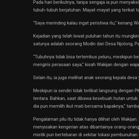
Pada hari berikutnya, tanpa sengaja ia pun menyaks
tubuh-tubuh berjatuhan. Mayat-mayat yang terikat ta
“Saya merinding kalau ingat peristiwa itu,” kenang Wa
Kejadian yang telah lewat puluhan tahun itu mungkin 
satunya adalah seorang Modin dari Desa Njolong, Pati
“Tubuhnya tidak bisa tertembus peluru, meskipun bebe
mengiris perasaan saya,” kisah Wakijan dengan waj
Selain itu, ia juga melihat anak seorang kepala desa y
Meskipun ia sendiri tidak terlibat langsung dengan
tentara. Bahkan, saat dibawa kesebuah hutan untuk 
dia pun memilih ikut mati bersama bapaknya,” tamba
Pengalaman pilu itu tidak hanya dilihat oleh Wakijan
menyisakan kengerian atas dibantainya orang-orang y
mistik pun bertebaran di sekitar lokasi pembunuhan