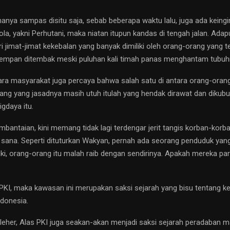
hanya sampas disitu saja, sebab beberapa waktu lalu, juga ada keing
ola, yakni Perhutani, maka niatan itupun kandas di tengah jalan. Ad
mat-jimat kekebalan yang banyak dimiliki oleh orang-orang yang terk
 mempan ditembak meski puluhan kali timah panas menghantam tubuh
ntara masyarakat juga percaya bahwa salah satu di antara orang-orang
Orang yang jasadnya masih utuh itulah yang hendak dirawat dan diku
igdaya itu.
mbantaian, kini memang tidak lagi terdengar jerit tangis korban-korb
sana. Seperti dituturkan Wakyan, pernah ada seorang penduduk ya
idiki, orang-orang itu malah raib dengan sendirinya. Apakah mereka
, maka kawasan ini merupakan saksi sejarah yang bisu tentang kekeja
ndonesia.
 leher, Alas PKI juga seakan-akan menjadi saksi sejarah peradaban