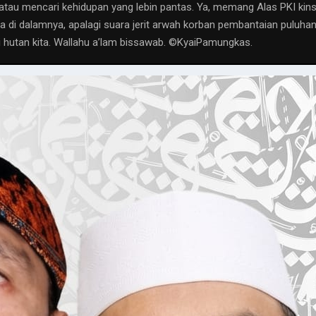
tau mencari kehidupan yang lebin pantas. Ya, memang Alas PKI kins t
ada di dalamnya, apalagi suara jerit arwah korban pembantaian puluha
i hutan kita. Wallahu a’lam bissawab. ©️KyaiPamungkas.