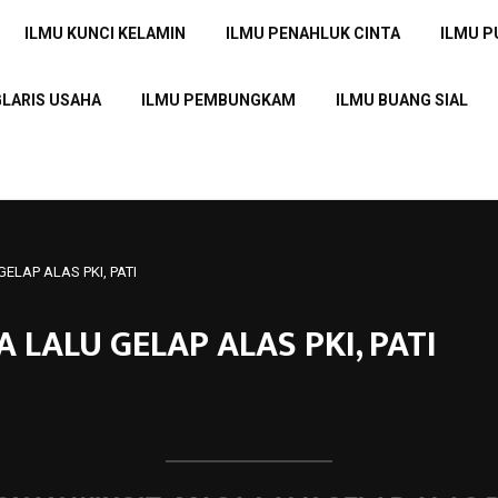
ILMU KUNCI KELAMIN
ILMU PENAHLUK CINTA
ILMU 
GLARIS USAHA
ILMU PEMBUNGKAM
ILMU BUANG SIAL
ELAP ALAS PKI, PATI
 LALU GELAP ALAS PKI, PATI