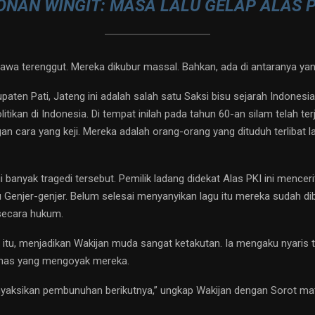
NAN WINGIT: MASA LALU GELAP ALAS PK
yawa terenggut. Mereka dikubur massal. Bahkan, ada di antaranya y
paten Pati, Jateng ini adalah salah satu Saksi bisu sejarah Indonesi
litikan di Indonesia. Di tempat inilah pada tahun 60-an silam telah t
n cara yang keji. Mereka adalah orang-orang yang dituduh terlibat 
banyak tragedi tersebut. Pemilik ladang didekat Alas PKI ini menceri
u Genjer-genjer. Belum selesai menyanyikan lagu itu mereka sudah 
 secara hukum.
i itu, menjadikan Wakijan muda sangat ketakutan. Ia mengaku nyaris 
nas yang mengoyak mereka.
nyaksikan pembunuhan berikutnya,” ungkap Wakijan dengan Sorot m