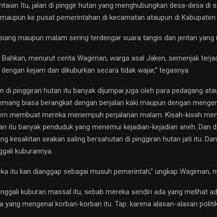
taian Itu, jalan di pinggir hutan yang menghubungkan desa-desa di seki
 maupun ke pusat pemerintahan di kecamatan ataupun di Kabupaten 
siang maupun malam sering terdengar suara tangis dan jeritan yang
 Bahkan, menurut cerita Wagiman, warga asal Jaken, semenjak terja
dengan kejam dan dikuburkan secara tidak wajar,” tegasnya.
 di pinggiran hutan itu banyak dijumpai juga oleh para pedagang at
ang biasa berangkat dengan berjalan kaki maupun dengan mengend
dern membuat mereka menempuh perjalanan malam. Kisah-kisah menega
n itu banyak penduduk yang menemui kejadian-kejadian aneh. Dan da
rang kesakitan seakan saling bersahutan di pinggiran hutan jati itu. Da
gali kuburannya.
eka itu kan dianggap sebagai musuh pemerintah,” ungkap Wagiman, 
nggali kuburan massal itu, sebab mereka sendiri ada yang melihat a
 yang mengenal korban-korban itu. Tap: karena alasan-alasan politik