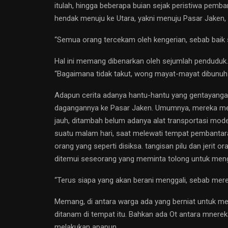
itulah, hingga beberapa buian sejak peristiwa pemban
hendak menuju ke Utara, yakni menuju Pasar Jaken,
“Semua orang tercekam oleh kengerian, sebab baik 
Hal ini memang dibenarkan oleh sejumlah penduduk.
“Bagaimana tidak takut, wong mayat-mayat dibunuh 
Adapun cerita adanya hantu-hantu yang gentayangan
dagangannya ke Pasar Jaken. Umumnya, mereka mem
jauh, ditambah belum adanya alat transportasi mo
suatu malam hari, saat melewati tempat pembantara
orang yang seperti disiksa. tangisan pilu dan jerit o
ditemui seseorang yang meminta tolong untuk meng
“Terus siapa yang akan berani menggali, sebab mer
Memang, di antara warga ada yang berniat untuk me
ditanam di tempat itu. Bahkan ada Ot antara mnereka
melakukan apapun.