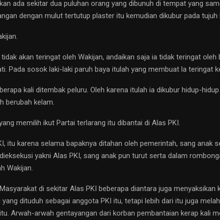
ikan ada sekitar dua puluhan orang yang dibunuh di tempat yang sa
ngan dengan mulut tertutup plaster itu kemudian dikubur pada tujuh 
kijan.
tidak akan teringat oleh Wakijan, andaikan saja ia tidak teringat ole
. Pada sosok laki-laki paruh baya itulah yang membuat la teringat kej
rapa kali ditembak peluru. Oleh karena itulah ia dikubur hidup-hidup 
ah berubah kelam.
ang memilih ikut Partai terlarang itu dibantai di Alas PKI.
 PKI, itu karena selama bapaknya ditahan oleh pemerintah, sang anak
dieksekusi yakni Alas PKI, sang anak pun turut serta dalam rombonga
h Wakijan.
. Masyarakat di sekitar Alas PKI beberapa diantara juga menyaksikan ke
ang dituduh sebagai anggota PKI itu, tetapi lebih dari itu juga mela
 itu. Arwah-arwah gentayangan dari korban pembantaian kerap kali m