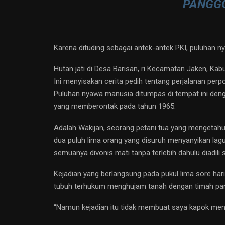
PANGGO
Karena dituding sebagai antek-antek PKI, puluhan n
Hutan jati di Desa Barisan, ri Kecamatan Jaken, Kabu
Ini menyisakan cerita pedih tentang perjalanan perpo
Puluhan nyawa manusia ditumpas di tempat ini denga
yang memberontak pada tahun 1965.
Adalah Wakijan, seorang petani tua yang mengetahui 
dua puluh lima orang yang disuruh menyanyikan lag
semuanya divonis mati tanpa terlebih dahulu diadili
Kejadian yang berlangsung pada pukul lima sore har
tubuh terhukum menghujam tanah dengan timah pa
“Namun kejadian itu tidak membuat saya kapok me