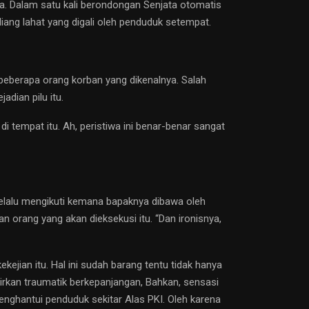
ma. Dalam satu kali berondongan Senjata otomatis
liang lahat yang digali oleh penduduk setempat.
h beberapa orang korban yang dikenalnya. Salah
adian pilu itu.
di tempat itu. Ah, peristiwa ini benar-benar sangat
 selalu mengikuti kemana bapaknya dibawa oleh
n orang yang akan dieksekusi itu. “Dan ironisnya,
kejian itu. Hal ini sudah barang tentu tidak hanya
hirkan traumatik berkepanjangan, Bahkan, sensasi
enghantui penduduk sekitar Alas PKI. Oleh karena