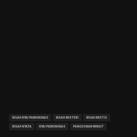
KISAH KYAI PAMUNGKAS
KISAH MISTERI
KISAH MISTIS
KISAH NYATA
KYAI PAMUNGKAS
PANGGONAN WINGIT