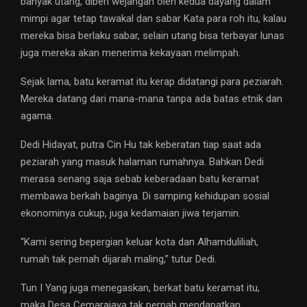
banyak utang, diberi wejangan oleh kedua dayang dalam
mimpi agar tetap tawakal dan sabar Kata para roh itu, kalau
mereka bisa berlaku sabar, selain utang bisa terbayar lunas
juga mereka akan menerima kekayaan melimpah.
Sejak lama, batu keramat itu kerap didatangi para peziarah.
Mereka datang dari mana-mana tanpa ada batas etnik dan
agama.
Dedi Hidayat, putra Cin Hu tak keberatan tiap saat ada
peziarah yang masuk halaman rumahnya. Bahkan Dedi
merasa senang saja sebab keberadaan batu keramat
membawa berkah baginya. Di samping kehidupan sosial
ekonominya cukup, juga kedamaian jiwa terjamin.
“Kami sering bepergian keluar kota dan Alhamduliliah,
rumah tak pernah dijarah maling,” tutur Dedi.
Tun I Yang juga menegaskan, berkat batu keramat itu,
maka Desa Cemarajaya tak pernah mendapatkan