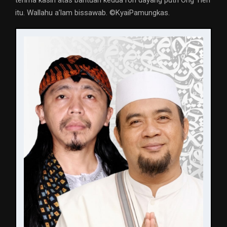
terima kasih atas bantuan kedua roh dayang putri Ong Tien
itu. Wallahu a’lam bissawab. ©️KyaiPamungkas.