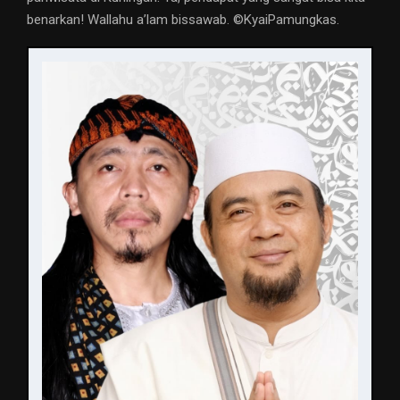
benarkan! Wallahu a’lam bissawab. ©️KyaiPamungkas.