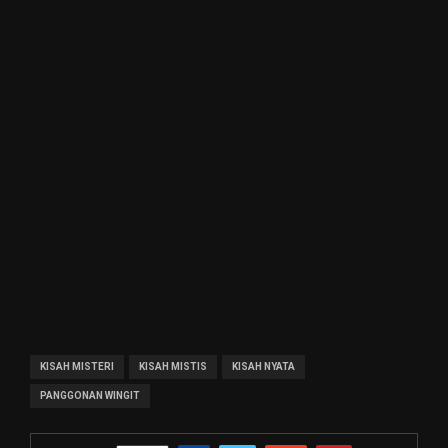
KISAH MISTERI
KISAH MISTIS
KISAH NYATA
PANGGONAN WINGIT