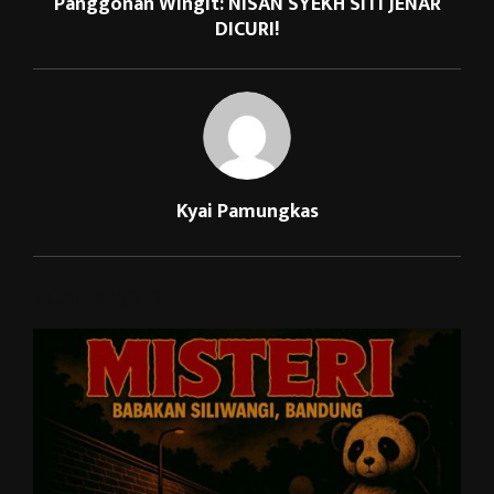
Panggonan Wingit: NISAN SYEKH SITI JENAR
DICURI!
Kyai Pamungkas
RELATED POSTS