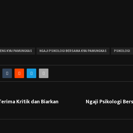
RENG KYAI PAMUNGKAS
NGAJI PSIKOLOGI BERSAMA KYAI PAMUNGKAS
PSIKOLOGI
erima Kritik dan Biarkan
Ngaji Psikologi Ber