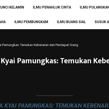
KUNCI KELAMIN
ILMU PENAHLUK CINTA
ILMU PULANGKA
AHA
ILMU PEMBUNGKAM
ILMU BUANG SIAL
SUSUK A
yai Pamungkas: Temukan Kebenaran dari Pendapat Orang
a Kyai Pamungkas: Temukan Kebe
MA KYAI PAMUNGKAS: TEMUKAN KEBENAR