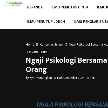
BERANDA
ILMU PEMUTUS CINTA
ILMU 
ILMU PENUTUP JODOH
ILMU PENGLARIS US
Home
Konsultasi Islami
Ngaji Psikologi Bersama K
Konsultasi Islami
Ngaji Psikologi Bersam
Orang
by
Kyai Pamungkas
15th Desember 2024
325
NGAJI PSIKOLOGI BERSA