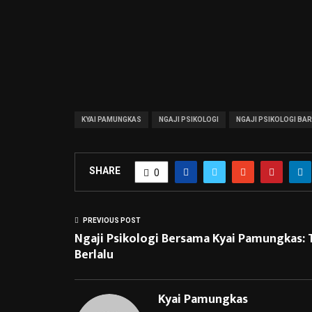
KYAI PAMUNGKAS
NGAJI PSIKOLOGI
NGAJI PSIKOLOGI BA
SHARE
0
PREVIOUS POST
Ngaji Psikologi Bersama Kyai Pamungkas: T
Berlalu
Kyai Pamungkas