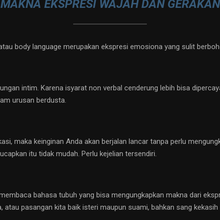
: MAKNA EKSPRESI WAJAH DAN GERAKAN
uh atau body language merupakan ekspresi emosiona yang sulit ber
an intim. Karena isyarat non verbal cenderung lebih bisa dipercayai
dalam urusan berdusta.
asi, maka keinginan Anda akan berjalan lancar tanpa perlu mengung
apkan itu tidak mudah. Perlu kejelian tersendiri.
seni membaca bahasa tubuh yang bisa mengungkapkan makna dari eksp
 atau pasangan kita baik isteri maupun suami, bahkan sang kekasih ali