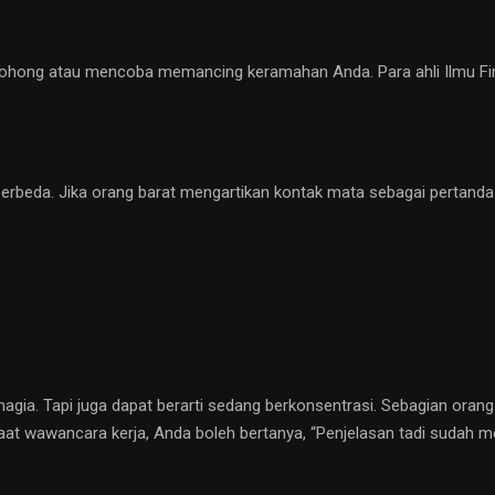
dia bohong atau mencoba memancing keramahan Anda. Para ahli Ilmu F
erbeda. Jika orang barat mengartikan kontak mata sebagai pertanda 
bahagia. Tapi juga dapat berarti sedang berkonsentrasi. Sebagian ora
aat wawancara kerja, Anda boleh bertanya, “Penjelasan tadi sudah me