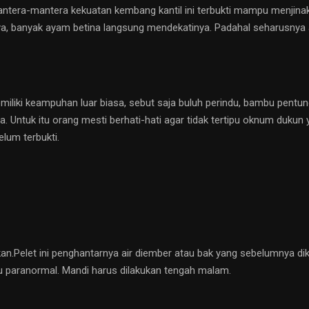
ntera-mantera kekuatan kembang kantil ini terbukti mampu menjinakk
nya, banyak ayam betina langsung mendekatinya. Padahal seharusny
liki keampuhan luar biasa, sebut saja buluh perindu, bambu pentung
nya. Untuk itu orang mesti berhati-hati agar tidak tertipu oknum du
lum terbukti.
kan.Pelet ini penghantarnya air diember atau bak yang sebelumnya di
au paranormal. Mandi harus dilakukan tengah malam.