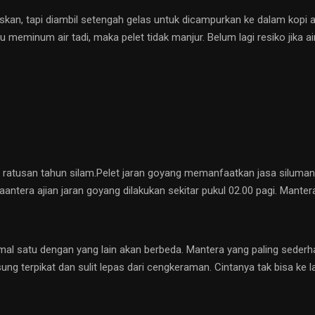
iskan, tapi diambil setengah gelas untuk dicampurkan ke dalam kopi 
au meminum air tadi, maka pelet tidak manjur. Belum lagi resiko jika a
ak ratusan tahun silam.Pelet jaran goyang memanfaatkan jasa siluman
antera ajian jaran goyang dilakukan sekitar pukul 02.00 pagi. Manter
al satu dengan yang lain akan berbeda. Mantera yang paling sederhan
ng terpikat dan sulit lepas dari cengkeraman. Cintanya tak bisa ke lai