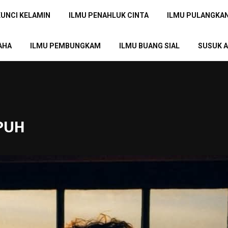
KUNCI KELAMIN
ILMU PENAHLUK CINTA
ILMU PULANGKA
AHA
ILMU PEMBUNGKAM
ILMU BUANG SIAL
SUSUK A
MPUH