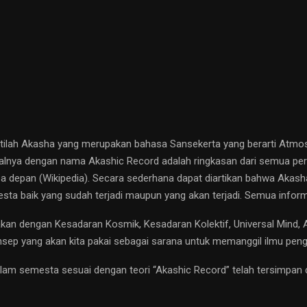
stilah Akasha yang merupakan bahasa Sansekerta yang berarti Atmosfe
alnya dengan nama Akashic Record adalah ringkasan dari semua perist
asa depan (Wikipedia). Secara sederhana dapat diartikan bahwa Akas
a baik yang sudah terjadi maupun yang akan terjadi. Semua inform
akan dengan Kesadaran Kosmik, Kesadaran Kolektif, Universal Mind,
 konsep yang akan kita pakai sebagai sarana untuk memanggil ilmu 
alam semesta sesuai dengan teori “Akashic Record” telah tersimpan