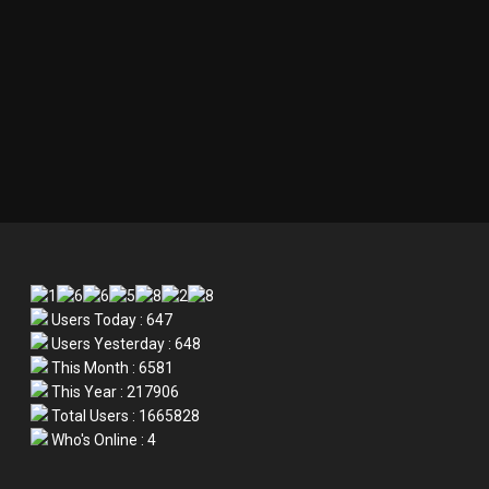
Users Today : 647
Users Yesterday : 648
This Month : 6581
This Year : 217906
Total Users : 1665828
Who's Online : 4