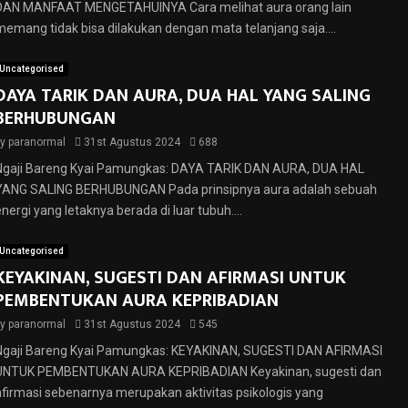
DAN MANFAAT MENGETAHUINYA Cara melihat aura orang lain
memang tidak bisa dilakukan dengan mata telanjang saja....
Uncategorised
DAYA TARIK DAN AURA, DUA HAL YANG SALING
BERHUBUNGAN
by
paranormal
31st Agustus 2024
688
Ngaji Bareng Kyai Pamungkas: DAYA TARIK DAN AURA, DUA HAL
YANG SALING BERHUBUNGAN Pada prinsipnya aura adalah sebuah
energi yang letaknya berada di luar tubuh....
Uncategorised
KEYAKINAN, SUGESTI DAN AFIRMASI UNTUK
PEMBENTUKAN AURA KEPRIBADIAN
by
paranormal
31st Agustus 2024
545
Ngaji Bareng Kyai Pamungkas: KEYAKINAN, SUGESTI DAN AFIRMASI
UNTUK PEMBENTUKAN AURA KEPRIBADIAN Keyakinan, sugesti dan
afirmasi sebenarnya merupakan aktivitas psikologis yang