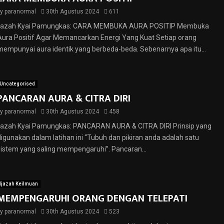
by
paranormal
30th Agustus 2024
611
Ijazah Kyai Pamungkas: CARA MEMBUKA AURA POSITIP Membuka
Aura Positif Agar Memancarkan Energi Yang Kuat Setiap orang
mempunyai aura identik yang berbeda-beda. Sebenarnya apa itu...
Uncategorised
PANCARAN AURA & CITRA DIRI
by
paranormal
30th Agustus 2024
458
Ijazah Kyai Pamungkas: PANCARAN AURA & CITRA DIRI Prinsip yang
digunakan dalam latihan ini “Tubuh dan pikiran anda adalah satu
sistem yang saling mempengaruhi”. Pancaran...
Ijazah Keilmuan
MEMPENGARUHI ORANG DENGAN TELEPATI
by
paranormal
30th Agustus 2024
523