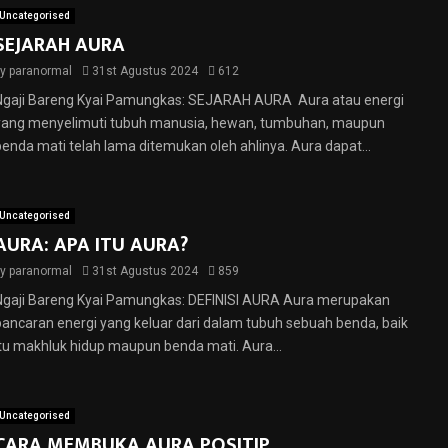
Uncategorised
SEJARAH AURA
by
paranormal
31st Agustus 2024
612
Ngaji Bareng Kyai Pamungkas: SEJARAH AURA Aura atau energi
yang menyelimuti tubuh manusia, hewan, tumbuhan, maupun
benda mati telah lama ditemukan oleh ahlinya. Aura dapat...
Uncategorised
AURA: APA ITU AURA?
by
paranormal
31st Agustus 2024
859
Ngaji Bareng Kyai Pamungkas: DEFINISI AURA Aura merupakan
pancaran energi yang keluar dari dalam tubuh sebuah benda, baik
itu makhluk hidup maupun benda mati. Aura...
Uncategorised
CARA MEMBUKA AURA POSITIP