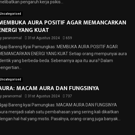
melibatkan pengaruh kerja psikis...
Uncategorised
MEMBUKA AURA POSITIF AGAR MEMANCARKAN
ENERGI YANG KUAT
by
paranormal
31st Agustus 2024
659
Ngaji Bareng Kyai Pamungkas: MEMBUKA AURA POSITIF AGAR
MEMANCARKAN ENERGI YANG KUAT Setiap orang mempunyai aura
identik yang berbeda-beda. Sebenarnya apa itu aura? Dalam
engertian...
Uncategorised
AURA: MACAM AURA DAN FUNGSINYA
by
paranormal
31st Agustus 2024
737
Ngaji Bareng kyai Pamungkas: MACAM AURA DAN FUNGSINYA
Aura menjadi salah satu pembahasan yang sering kali dikaitkan
dengan hal-hal yang mistis. Pasalnya, orang-orang juga banyak...