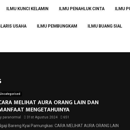
ILMU KUNCI KELAMIN
ILMU PENAHLUK CINTA
ILMU 
GLARIS USAHA
ILMU PEMBUNGKAM
ILMU BUANG SIAL
s
Uncategorised
CARA MELIHAT AURA ORANG LAIN DAN
MANFAAT MENGETAHUINYA
by
paranormal
31st Agustus 2024
651
Ngaji Bareng Kyai Pamungkas: CARA MELIHAT AURA ORANG LAIN