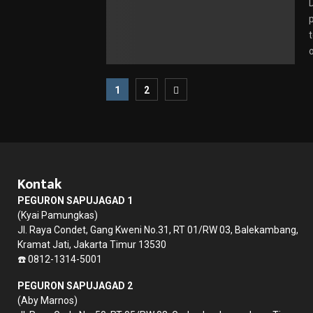
Paginasi
1
2
pos
Kontak
PEGURON SAPUJAGAD 1
(Kyai Pamungkas)
Jl. Raya Condet, Gang Kweni No.31, RT 01/RW 03, Balekambang,
Kramat Jati, Jakarta Timur 13530
☎️ 0812-1314-5001
PEGURON SAPUJAGAD 2
(Aby Marnos)