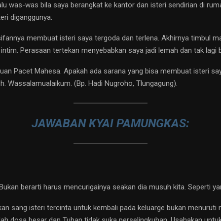
lu was-was bila saya berangkat ke kantor dan isteri sendirian di ru
teri diganggunya.
annya membuat isteri saya tergoda dan terlena. Akhirnya timbul masa
intim. Perasaan tertekan menyebabkan saya jadi lemah dan tak lagi b
an Pacet Mahesa. Apakah ada sarana yang bisa membuat isteri say
uh. Wassalamualaikum. (Bp. Hadi Nugroho, Tlungagung).
JAWABAN KYAI PAMUNGKAS:
kan berarti harus mencurigainya seakan dia musuh kita. Seperti yang
sang isteri tercinta untuk kembali pada keluarge bukan menuruti na
ah dosa besar dan Tuhan tidak suka perselingkuhan. Usahakan untuk b