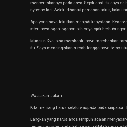
menceritakannya pada saya. Sejak saat itu saya sela
nyaman lagi. Selalu dihantui perasaan takut, kalau is
Apa yang saya takutkan menjadi kenyataan. Keagresif
isteri saya ogah-ogahan bila saya ajak berhubungan 
Mungkin Kyai bisa membantu saya memberikan ramu
itu. Saya menginginkan rumah tangga saya tetap ut
Waalaikumsalam.
Kita memang harus selalu waspada pada siapapun. Bu
Langkah yang harus anda tempuh adalah menyadarkan 
teman gan isteri anda bahwa yang dilakukannya adal