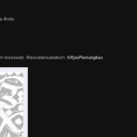
a Anda.
’lam bissawab. Wassalamualaikum. ©️
KyaiPamungkas
.