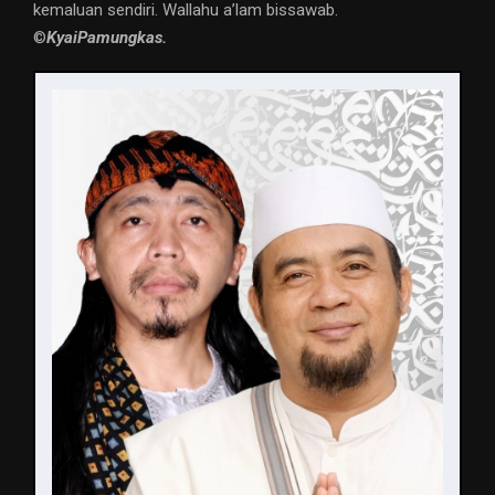
kemaluan sendiri. Wallahu a’lam bissawab.
©️
KyaiPamungkas.