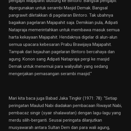
pengapit Majapahit diusung ke Bintoro. Bangsal pengapit
dipergunakan untuk serambi Masjid Demak. Bangsal
pangrawit diletakkan di pagelaran Bintoro. Tak ubahnya
bagaikan pagelaran Majapahit saja. Demikian pula, Adipati
Natapraja memerintahkan untuk membawa masuk semua
harta kekayaan Majapahit. Hendaknya digelar di alun-alun
semua upacara kebesaran Prabu Brawijaya Majapahit.
Tampak dari kejauhan pagelaran Bintoro bercahaya dan
agung. Konon sang Adipati Natapraja pergi ke masjid
Demak untuk menemuii para waliyullah yang sedang
mengerjakan pemasangan serambi masjid.”
Mari kita baca juga Babad Jaka Tingkir (1971: 78): “Setiap
peringatan Maulud Nabi diadakan pembacaan Riwayat Nabi,
pembacaz singir (syair shalawatan) dengan lagu-lagu yang
merdu silih-berganti. Seusai peringata dilanjutkan
musyawarah antara Sultan Dem dan para wali agung,