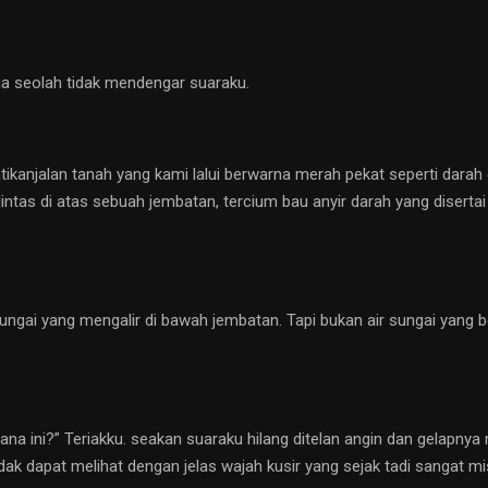
a seolah tidak mendengar suaraku.
ikanjalan tanah yang kami lalui berwarna merah pekat seperti darah
intas di atas sebuah jembatan, tercium bau anyir darah yang diserta
 sungai yang mengalir di bawah jembatan. Tapi bukan air sungai yang 
mana ini?” Teriakku. seakan suaraku hilang ditelan angin dan gelapn
ak dapat melihat dengan jelas wajah kusir yang sejak tadi sangat mis