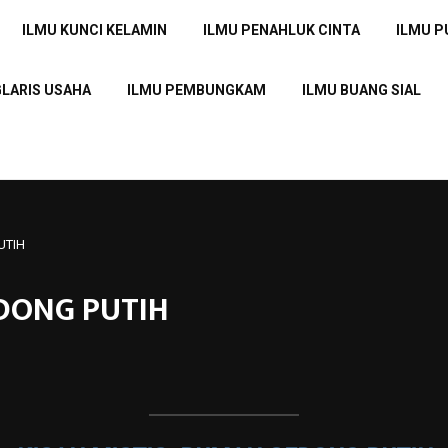
ILMU KUNCI KELAMIN
ILMU PENAHLUK CINTA
ILMU 
GLARIS USAHA
ILMU PEMBUNGKAM
ILMU BUANG SIAL
UTIH
EDONG PUTIH