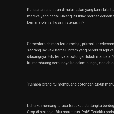
Perjalanan aneh pun dimulai. Jalan yang kami lalui h
mereka yang berlalu-lalang itu tidak melihat delma
kemana oleh si kusir misterius ini?
Sementara delman terus melaju, pikiranku berkecam
seorang laki-laki berbaju hitam yang berdiri di tep
dibuangnya. Hih, ternyata potongantubuh manusia. Ya,
itu membuang semuanya ke dalam sungai, seolah s
“Kenapa orang itu membuang potongan tubuh manusi
Leherku memang terasa tersekat. Jantungku berdegup
Stop di sini saja! Aku mau turun, Pak!” Teriakku pada 