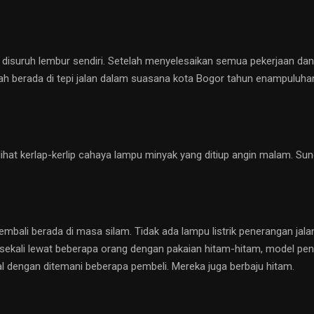
disuruh lembur sendiri. Setelah menyelesaikan semua pekerjaan dan
dah berada di tepi jalan dalam suasana kota Bogor tahun enampuluha
rlihat kerlap-kerlip cahaya lampu minyak yang ditiup angin malam. Su
mbali berada di masa silam. Tidak ada lampu listrik penerangan jalan
esekali lewat beberapa orang dengan pakaian hitam-hitam, model pen
al dengan ditemani beberapa pembeli. Mereka juga berbaju hitam.