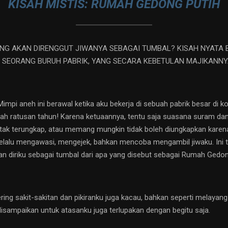
KISAH MISTIS: RUMAH GEDONG PUTIH
 AKAN DIRENGGUT JIWANYA SEBAGAI TUMBAL? KISAH NYATA BER
SEORANG BURUH PABRIK, YANG SECARA KEBETULAN MAJIKANN
mpi aneh ini berawal ketika aku bekerja di sebuah pabrik besar di k
ah ratusan tahun! Karena ketuaannya, tentu saja suasana suram dan
 tak terungkap, atau memang mungkin tidak boleh diungkapkan karen
lalu mengawasi, mengejek, bahkan mencoba mengambil jiwaku. Ini te
an diriku sebagai tumbal dari apa yang disebut sebagai Rumah Gedong
ing sakit-sakitan dan pikiranku juga kacau, bahkan seperti melayang
isampaikan untuk atasanku juga terlupakan dengan begitu saja.