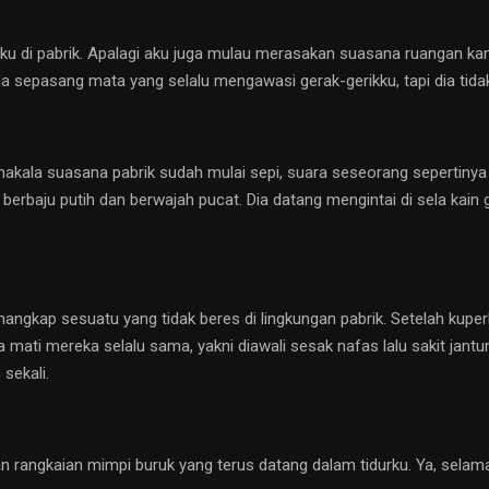
ku di pabrik. Apalagi aku juga mulau merasakan suasana ruangan kant
a sepasang mata yang selalu mengawasi gerak-gerikku, tapi dia tidak
kala suasana pabrik sudah mulai sepi, suara seseorang sepertinya ber
rbaju putih dan berwajah pucat. Dia datang mengintai di sela kain 
angkap sesuatu yang tidak beres di lingkungan pabrik. Setelah kuper
mati mereka selalu sama, yakni diawali sesak nafas lalu sakit jantun
sekali.
 rangkaian mimpi buruk yang terus datang dalam tidurku. Ya, selama 