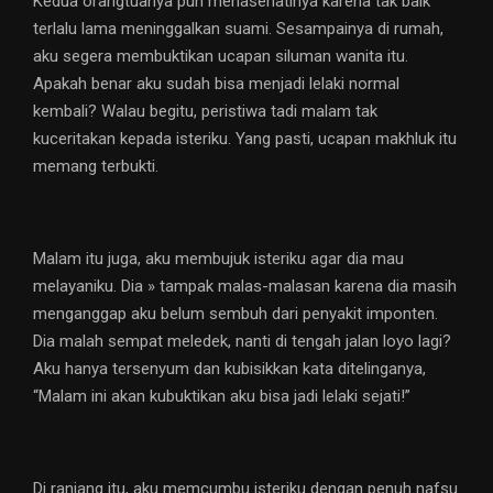
Kedua orangtuanya pun menasehatinya karena tak baik
terlalu lama meninggalkan suami. Sesampainya di rumah,
aku segera membuktikan ucapan siluman wanita itu.
Apakah benar aku sudah bisa menjadi lelaki normal
kembali? Walau begitu, peristiwa tadi malam tak
kuceritakan kepada isteriku. Yang pasti, ucapan makhluk itu
memang terbukti.
Malam itu juga, aku membujuk isteriku agar dia mau
melayaniku. Dia » tampak malas-malasan karena dia masih
menganggap aku belum sembuh dari penyakit imponten.
Dia malah sempat meledek, nanti di tengah jalan loyo lagi?
Aku hanya tersenyum dan kubisikkan kata ditelinganya,
“Malam ini akan kubuktikan aku bisa jadi lelaki sejati!”
Di ranjang itu, aku memcumbu isteriku dengan penuh nafsu