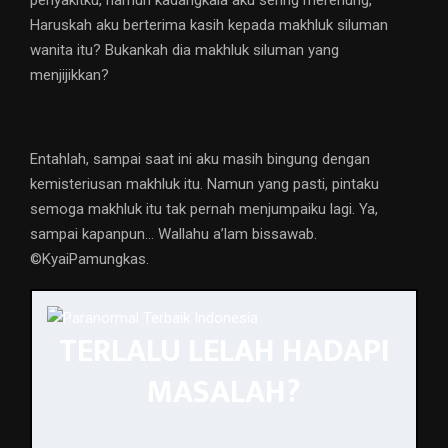
penyakitku, namun kadangkala aku sering merenung,
Haruskah aku berterima kasih kepada makhluk siluman
wanita itu? Bukankah dia makhluk siluman yang
menjijikkan?
Entahlah, sampai saat ini aku masih bingung dengan
kemisteriusan makhluk itu. Namun yang pasti, pintaku
semoga makhluk itu tak pernah menjumpaiku lagi. Ya,
sampai kapanpun… Wallahu a’lam bissawab.
©️KyaiPamungkas.
TERLALU LELAH HADAPI
MASALAH?