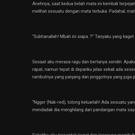
Anehnya, saat kedua belah mata ini kembali terpejam
melihat sesuatu dengan mata terbuka. Padahal, mata
“Subhanallah! Mbah ini siapa..?” Tanyaku yang kaget
Sesaat aku merasa ragu dan bertanya sendiri: Apaka
rapat, namun tepat di depanku jelas sekali ada sese
rambutnya yang panjang dan jenggotnya yang juga
“Ngger (Nak-red), tolong keluarlah! Ada sesuatu yan
mendadak dia menghilang dari pandangan mata say
Seketika aku tersentak kaget dan langsung membuka m