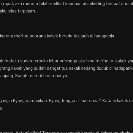
 rapat, aku merasa telah melihat keadaan di sekeliling tempat sholat
ku jelas terpejam.
 karena melihat seorang kakek berada tak jauh di hadapanku.
h mataku sudah terbuka lebar sehingga aku bisa melihat si kakek ya
orang kakek yang sudah sangat tua sekali sedang duduk di hadapanku.
 panjang. Sudah memutih semuanya.
g ingin Eyang sampaikan. Eyang tunggu di luar sana!” Kata si kakek 
a.
ata. Astagfirullah! Ternyata aku masih berada di dalam mushola kecil