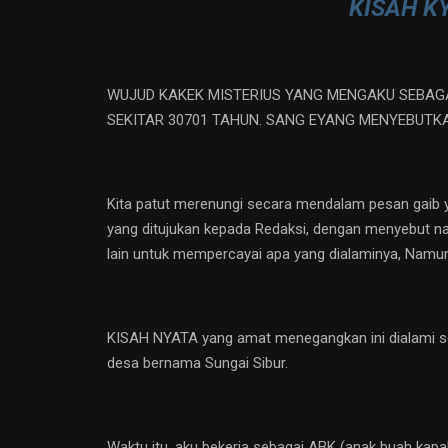
KISAH K
WUJUD KAKEK MISTERIUS YANG MENGAKU SEBAGA
SEKITAR 30701 TAHUN. SANG EYANG MENYEBUT
Kita patut merenungi secara mendalam pesan gaib ya
yang ditujukan kepada Redaksi, dengan menyebut n
lain untuk mempercayai apa yang dialaminya, Namun 
KISAH NYATA yang amat menegangkan ini dialami sen
desa bernama Sungai Sibur.
Waktu itu, aku bekerja sebagai ABK (anak buah kapal