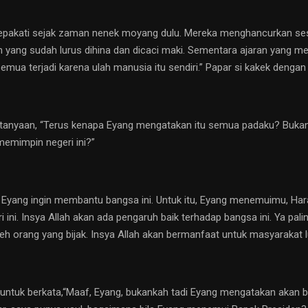
epakati sejak zaman nenek moyang dulu. Mereka menghancurkan se
n yang sudah lurus dihina dan dicaci maki. Sementara ajaran yang m
mua terjadi karena ulah manusia itu sendiri.” Papar si kakek dengan 
anyaan, “Terus kenapa Eyang mengatakan itu semua padaku? Bukanka
emimpin negeri ini?”
, Eyang ingin membantu bangsa ini. Untuk itu, Eyang menemuimu, H
 ini. Insya Allah akan ada pengaruh baik terhadap bangsa ini. Ya pali
h orang yang bijak. Insya Allah akan bermanfaat untuk masyarakat lu
 untuk berkata,“Maaf, Eyang, bukankah tadi Eyang mengatakan akan b