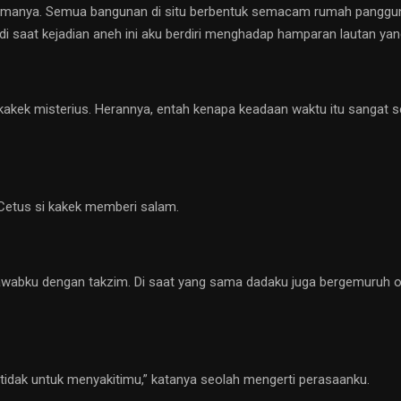
tamanya. Semua bangunan di situ berbentuk semacam rumah panggun
i saat kejadian aneh ini aku berdiri menghadap hamparan lautan ya
kek misterius. Herannya, entah kenapa keadaan waktu itu sangat s
Cetus si kakek memberi salam.
wabku dengan takzim. Di saat yang sama dadaku juga bergemuruh ole
, tidak untuk menyakitimu,” katanya seolah mengerti perasaanku.