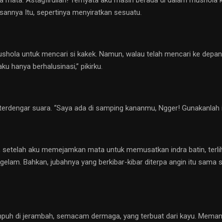
esannya Itu, sepertinya menyiratkan sesuatu.
hola untuk mencari si kakek. Namun, walau telah mencari ke depan,
ku hanya berhalusinasi,” pikirku.
 terdengar suara. “Saya ada di samping kananmu, Ngger! Gunakanlah 
 setelah aku memejamkan mata untuk memusatkan indra batin, terlihat
elam. Bahkan, jubahnya yang berkibar-kibar diterpa angin itu sama sek
uh di jerambah, semacam dermaga, yang terbuat dari kayu. Memang, 