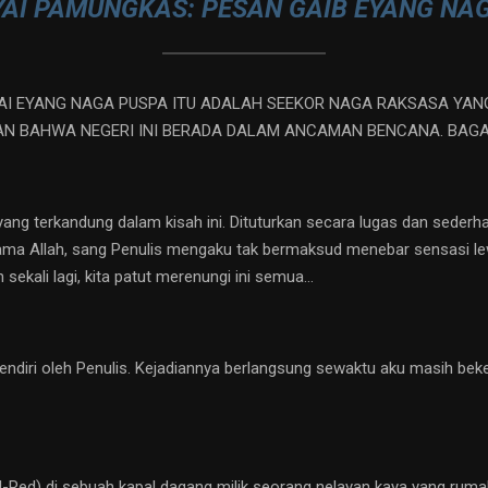
YAI PAMUNGKAS: PESAN GAIB EYANG NA
I EYANG NAGA PUSPA ITU ADALAH SEEKOR NAGA RAKSASA YANG 
KAN BAHWA NEGERI INI BERADA DALAM ANCAMAN BENCANA. BAG
ng terkandung dalam kisah ini. Dituturkan secara lugas dan sederha
ama Allah, sang Penulis mengaku tak bermaksud menebar sensasi lew
sekali lagi, kita patut merenungi ini semua…
diri oleh Penulis. Kejadiannya berlangsung sewaktu aku masih beker
-Red) di sebuah kapal dagang milik seorang nelayan kaya yang rumahn