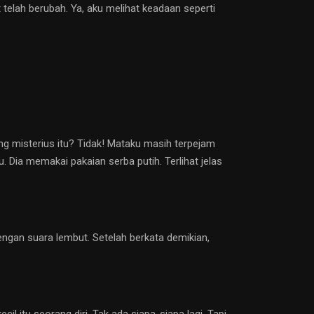
 telah berubah. Ya, aku melihat keadaan seperti
ng misterius itu? Tidak! Mataku masih terpejam
 Dia memakai pakaian serba putih. Terlihat jelas
dengan suara lembut. Setelah berkata demikian,
 itu seorang diri, Tak ada siapa-siapa lagi. Tapi