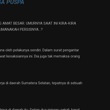
GA PUSPA
AMAT BESAR. UMURNYA SAAT INI KIRA-KIRA
AIMANAKAH PERSISNYA…?
na oleh pelakunya sendiri. Dalam surat pengantar
at kesaksiannya ini. Dia juga tak memaksa orang
ja di daerah Sumatera Selatan, tepatnya di sebuah
ya di daerah itu. Setiap dua minggu sekali, kapal