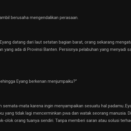
 sambil berusaha mengendalikan perasaan.
Eyang datang dari laut setatan bagian barat, orang sekarang meng
n yang ada di Provinsi Banten. Persisnya pelabuhan yang menyadi sa
 sehingga Eyang berkenan menjumpaiku?”
lah semata-mata karena ingin menyampaikan sesuatu hal padamu..Eyan
aku yang tidak lagi mencerminkan pwa dan watak seorang manusia. D
k-olok orang tuanya sendiri. Tanpa memberi saran atau solusi terha