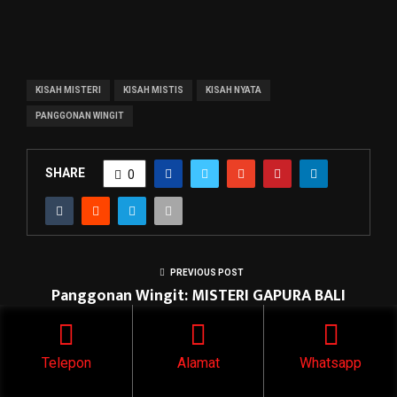
KISAH MISTERI
KISAH MISTIS
KISAH NYATA
PANGGONAN WINGIT
SHARE
0
PREVIOUS POST
Panggonan Wingit: MISTERI GAPURA BALI
NEXT POST
Telepon
Alamat
Whatsapp
Panggonan Wingit: MISTERI TANAH BUKIT