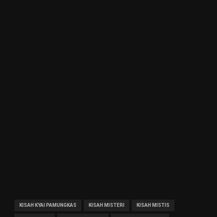
KISAH KYAI PAMUNGKAS
KISAH MISTERI
KISAH MISTIS