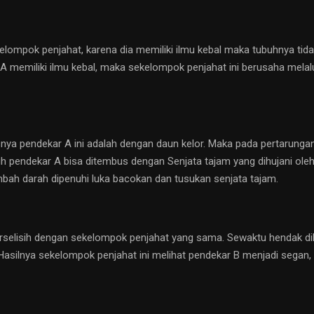
lompok penjahat, karena dia memiliki ilmu kebal maka tubuhnya tidak
 A memiliki ilmu kebal, maka sekelompok penjahat ini berusaha melal
snya pendekar A ini adalah dengan daun kelor. Maka pada pertarunga
buh pendekar A bisa ditembus dengan Senjata tajam yang dihujani ole
ah darah dipenuhi luka bacokan dan tusukan senjata tajam.
rselisih dengan sekelompok penjahat yang sama. Sewaktu hendak di
Hasilnya sekelompok penjahat ini melihat pendekar B menjadi segan,