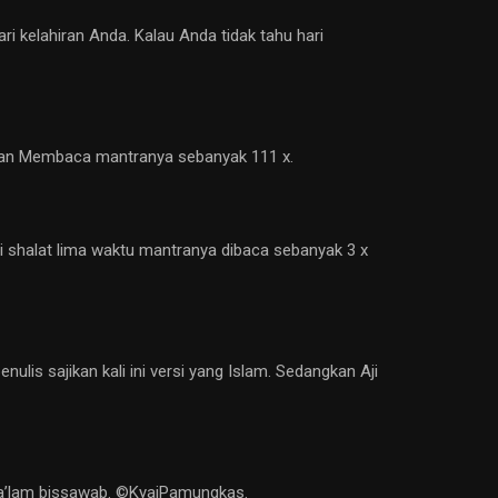
i kelahiran Anda. Kalau Anda tidak tahu hari
l dan Membaca mantranya sebanyak 111 x.
i shalat lima waktu mantranya dibaca sebanyak 3 x
lis sajikan kali ini versi yang Islam. Sedangkan Aji
u a’lam bissawab. ©️KyaiPamungkas.