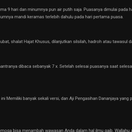
 9 hari dan minumnya pun air putih saja. Puasanya dimulai pada har
elumnya mandi keramas terlebih dahulu pada hari pertama puasa.
at, shalat Hajat Khusus, dilanjutkan silsilah, hadroh atau tawasu
antranya dibaca sebanyak 7 x. Setelah selesai puasanya saat selesa
 Memiliki banyak sekali versi, dan Aji Pengasihan Dananjaya yang penu
ini, semoga bisa menambah wawasan Anda dalam hal ilmu gaib. Wallah