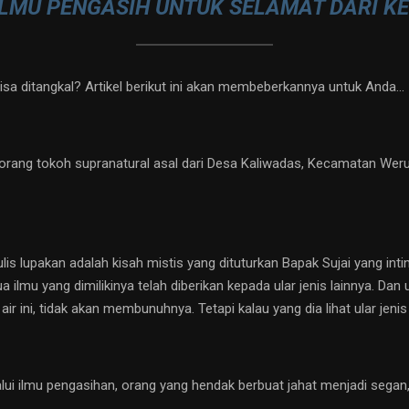
 ILMU PENGASIH UNTUK SELAMAT DARI K
sa ditangkal? Artikel berikut ini akan membeberkannya untuk Anda…
eorang tokoh supranatural asal dari Desa Kaliwadas, Kecamatan Wer
is lupakan adalah kisah mistis yang dituturkan Bapak Sujai yang intin
 ilmu yang dimilikinya telah diberikan kepada ular jenis lainnya. Dan 
r ini, tidak akan membunuhnya. Tetapi kalau yang dia lihat ular jenis 
 ilmu pengasihan, orang yang hendak berbuat jahat menjadi segan, i