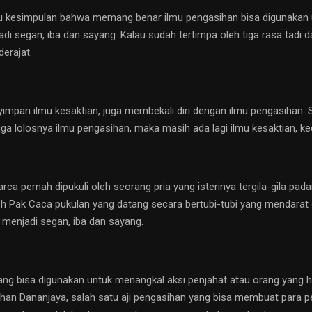
uatu kesimpulan bahwa memang benar ilmu pengasihan bisa digunakan
jadi segan, iba dan sayang. Kalau sudah tertimpa oleh tiga rasa tadi
erajat.
an ilmu kesaktian, juga membekali diri dengan ilmu pengasihan. S
juga lolosnya ilmu pengasihan, maka masih ada lagi ilmu kesaktian, k
 pernah dipukuli oleh seorang pria yang isterinya tergila-gila pada
leh Pak Caca pukulan yang datang secara bertubi-tubi yang mendarat 
menjadi segan, iba dan sayang.
yang bisa digunakan untuk menangkal aksi penjahat atau orang yang 
sihan Dananjaya, salah satu aji pengasihan yang bisa membuat para 