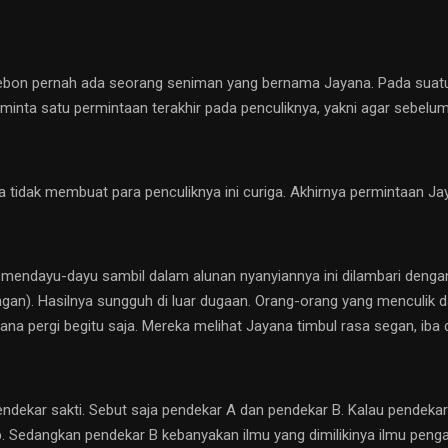
rebon pernah ada seorang seniman yang bernama Jayana. Pada suatu h
minta satu permintaan terakhir pada penculiknya, yakni agar sebelum 
idak membuat para penculiknya ini curiga. Akhirnya permintaan Jaya
ndayu-dayu sambil dalam alunan nyanyiannya ini dilambari dengan 
gan). Hasilnya sungguh di luar dugaan. Orang-orang yang menculik 
na pergi begitu saja. Mereka melihat Jayana timbul rasa segan, iba
ndekar sakti. Sebut saja pendekar A dan pendekar B. Kalau pendekar 
dsb. Sedangkan pendekar B kebanyakan ilmu yang dimilikinya ilmu peng