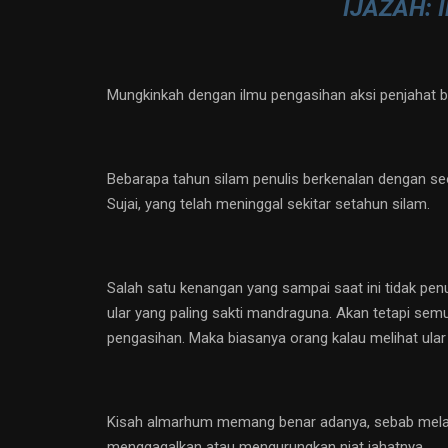
IJAZAH:
Mungkinkah dengan ilmu pengasihan aksi penjahat bi
Bebarapa tahun silam penulis berkenalan dengan s
Sujai, yang telah meninggal sekitar setahun silam.
Salah satu kenangan yang sampai saat ini tidak penul
ular yang paling sakti mandraguna. Akan tetapi semua
pengasihan. Maka biasanya orang kalau melihat ular ai
Kisah almarhum memang benar adanya, sebab melalui
menggagalkan atau mengurungkan niat jahatnya.