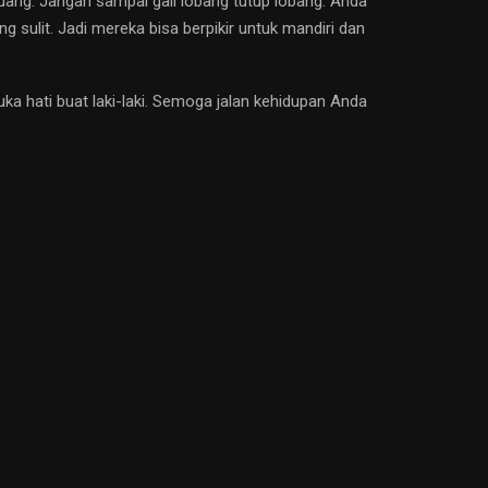
 uang. Jangan sampai gali lobang tutup lobang. Anda
ulit. Jadi mereka bisa berpikir untuk mandiri dan
 hati buat laki-laki. Semoga jalan kehidupan Anda