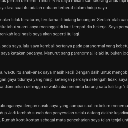
tak pernah berhenti. Tahun 1993 saya melahirkan seorang anak tapi m
a kira saat itu adalah cobaan terberat dalam hidup saya.
makin tidak beraturan, terutama di bidang keuangan. Seolah-olah uan
iketahui suami saya meninggal di laut tempat dia bekerja. Saya per
kah lagi nasib saya akan seperti itu lagi.
a pada saya, lalu saya kembali bertanya pada paranormal yang kebet
 saya katakan padanya. Menurut sang paranormal, lelaki itu bukan jodo
aya. waktu itu anak-anak saya masih kecil. Dengan dalih untuk men
gan gaya tidurnya yang mirip, setengah percaya setengah tidak, saya
sa dibenarkan sehingga sewaktu dia meminta kurang satu kali lagi “r
ubungannya dengan nasib saya yang sampai saat ini belum menemukan
idup Jadi tambah susah dan penyesalan selalu datang diakhir kejadi
h. Rumah kost-kostan sebagai mata pencaharian saya telah tenjal 