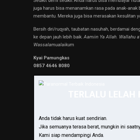
Sedikit demi sedikit Anda harus bisa membayar huta
juga harus bisa menanamkan rasa pada anak-anak ba
membantu. Mereka juga bisa merasakan kesulitan y
Bersih diri/ruqyah, taubatan nasuhah, berdamai de
ke depan jauh lebih baik.
Aamiin Ya Allah. Wallahu 
Wassalamualaiku
m
Kyai Pamungkas
0857 4646 8080
TERLALU LELAH
Anda tidak harus kuat sendirian.
Jika semuanya terasa berat, mungkin ini saatn
Kami siap mendampingi Anda.