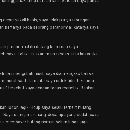
eninggal tak lama setelah lahir. Setelah saya punya
g cepat sekali habis, saya tidak punya tabungan.
nah bertanya pada seorang paranormal, katanya saya
ulan paranormal itu datang ke rumah saya.
h saya. Lelaki itu akan main tangan alias kasar jika
gobati dan mengubah nasib saya dia mengaku bahwa
 menurut saat dia minta saya untuk tidur bersama.
itual” tersebut saya dengan tegas menolak. Bahkan
 jodoh lagi? Hidup saya selalu terbelit hutang.
an. Saya sering merenung, dosa apa yang sudah saya
untuk membayar hutang namun belum lunas juga.