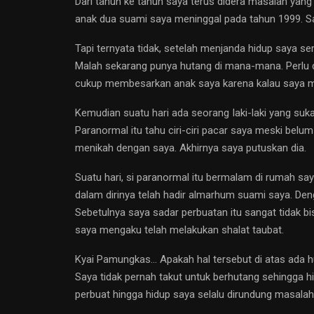
Dari tahun ke tahun saya terus didera masalah yang 
anak dua suami saya meninggal pada tahun 1999. Say
Tapi ternyata tidak, setelah menjanda hidup saya se
Malah sekarang punya hutang di mana-mana. Perlu d
cukup membesarkan anak saya karena kalau saya meni
Kemudian suatu hari ada seorang Iaki-laki yang suk
Paranormal itu tahu ciri-ciri pacar saya meski belum
menikah dengan saya. Akhirnya saya putuskan dia.
Suatu hari, si paranormal itu bermalam di rumah s
dalam dirinya telah hadir almarhum suami saya. Den
Sebetulnya saya sadar perbuatan itu sangat tidak bi
saya mengaku telah melakukan shalat taubat.
Kyai Pamungkas… Apakah hal tersebut di atas ada h
Saya tidak pernah takut untuk berhutang sehingga h
perbuat hingga hidup saya selalu dirundung masala