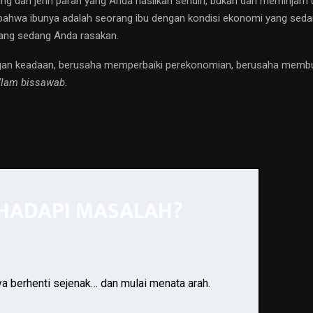
ng dari jerih parah yang Anda hasilkan sendiri, bukan dari meminjam
hwa ibunya adalah seorang ibu dengan kondisi ekonomi yang sedang s
ang sedang Anda rasakan.
ngan keadaan, berusaha memperbaiki perekonomian, berusaha membuka
a’lam bissawab.
 HADAPI MASALAH?
ya berhenti sejenak… dan mulai menata arah.