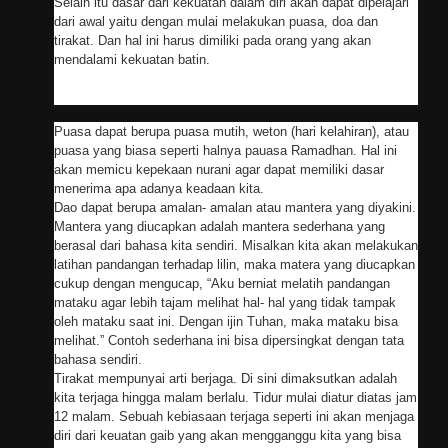
Selain itu dasar dari kekuatan dalam diri akan dapat dipelajari
dari awal yaitu dengan mulai melakukan puasa, doa dan
tirakat. Dan hal ini harus dimiliki pada orang yang akan
mendalami kekuatan batin.
Puasa dapat berupa puasa mutih, weton (hari kelahiran), atau
puasa yang biasa seperti halnya pauasa Ramadhan. Hal ini
akan memicu kepekaan nurani agar dapat memiliki dasar
menerima apa adanya keadaan kita.
Dao dapat berupa amalan- amalan atau mantera yang diyakini.
Mantera yang diucapkan adalah mantera sederhana yang
berasal dari bahasa kita sendiri. Misalkan kita akan melakukan
latihan pandangan terhadap lilin, maka matera yang diucapkan
cukup dengan mengucap, “Aku berniat melatih pandangan
mataku agar lebih tajam melihat hal- hal yang tidak tampak
oleh mataku saat ini. Dengan ijin Tuhan, maka mataku bisa
melihat.” Contoh sederhana ini bisa dipersingkat dengan tata
bahasa sendiri.
Tirakat mempunyai arti berjaga. Di sini dimaksutkan adalah
kita terjaga hingga malam berlalu. Tidur mulai diatur diatas jam
12 malam. Sebuah kebiasaan terjaga seperti ini akan menjaga
diri dari keuatan gaib yang akan mengganggu kita yang bisa