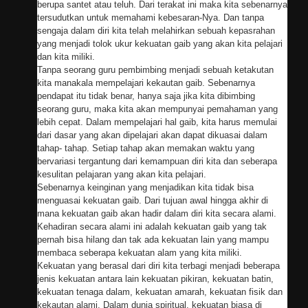
berupa santet atau teluh. Dari terakat ini maka kita sebenarnya
tersudutkan untuk memahami kebesaran-Nya. Dan tanpa
sengaja dalam diri kita telah melahirkan sebuah kepasrahan
yang menjadi tolok ukur kekuatan gaib yang akan kita pelajari
dan kita miliki.
Tanpa seorang guru pembimbing menjadi sebuah ketakutan
kita manakala mempelajari kekautan gaib. Sebenarnya
pendapat itu tidak benar, hanya saja jika kita dibimbing
seorang guru, maka kita akan mempunyai pemahaman yang
lebih cepat. Dalam mempelajari hal gaib, kita harus memulai
dari dasar yang akan dipelajari akan dapat dikuasai dalam
tahap- tahap. Setiap tahap akan memakan waktu yang
bervariasi tergantung dari kemampuan diri kita dan seberapa
kesulitan pelajaran yang akan kita pelajari.
Sebenarnya keinginan yang menjadikan kita tidak bisa
menguasai kekuatan gaib. Dari tujuan awal hingga akhir di
mana kekuatan gaib akan hadir dalam diri kita secara alami.
Kehadiran secara alami ini adalah kekuatan gaib yang tak
pernah bisa hilang dan tak ada kekuatan lain yang mampu
membaca seberapa kekuatan alam yang kita miliki.
Kekuatan yang berasal dari diri kita terbagi menjadi beberapa
jenis kekuatan antara lain kekuatan pikiran, kekuatan batin,
kekuatan tenaga dalam, kekuatan amarah, kekuatan fisik dan
kekautan alami. Dalam dunia spiritual, kekuatan biasa di