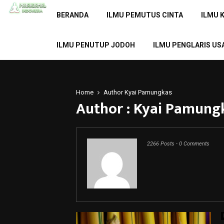
BERANDA
ILMU PEMUTUS CINTA
ILMU 
ILMU PENUTUP JODOH
ILMU PENGLARIS US
Home
Author
Kyai Pamungkas
Author :
Kyai Pamung
2266 Posts
-
0 Comments