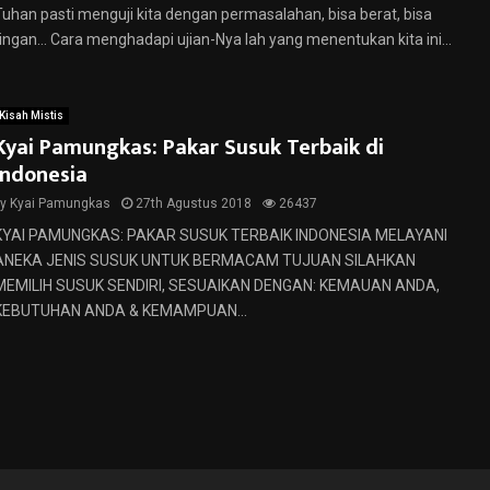
Tuhan pasti menguji kita dengan permasalahan, bisa berat, bisa
ringan… Cara menghadapi ujian-Nya lah yang menentukan kita ini...
Kisah Mistis
Kyai Pamungkas: Pakar Susuk Terbaik di
Indonesia
by
Kyai Pamungkas
27th Agustus 2018
26437
KYAI PAMUNGKAS: PAKAR SUSUK TERBAIK INDONESIA MELAYANI
ANEKA JENIS SUSUK UNTUK BERMACAM TUJUAN SILAHKAN
MEMILIH SUSUK SENDIRI, SESUAIKAN DENGAN: KEMAUAN ANDA,
KEBUTUHAN ANDA & KEMAMPUAN...