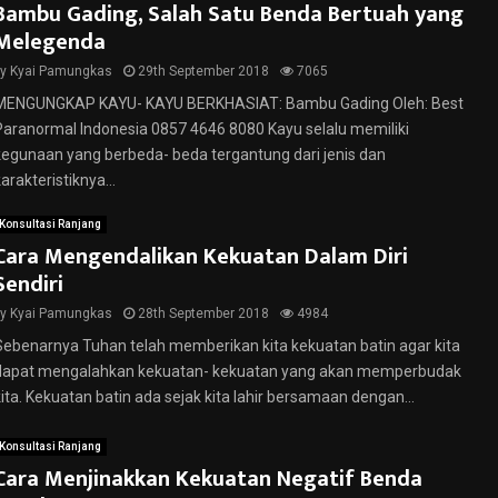
Bambu Gading, Salah Satu Benda Bertuah yang
Melegenda
by
Kyai Pamungkas
29th September 2018
7065
MENGUNGKAP KAYU- KAYU BERKHASIAT: Bambu Gading Oleh: Best
Paranormal Indonesia 0857 4646 8080 Kayu selalu memiliki
kegunaan yang berbeda- beda tergantung dari jenis dan
arakteristiknya...
Konsultasi Ranjang
Cara Mengendalikan Kekuatan Dalam Diri
Sendiri
by
Kyai Pamungkas
28th September 2018
4984
Sebenarnya Tuhan telah memberikan kita kekuatan batin agar kita
dapat mengalahkan kekuatan- kekuatan yang akan memperbudak
kita. Kekuatan batin ada sejak kita lahir bersamaan dengan...
Konsultasi Ranjang
Cara Menjinakkan Kekuatan Negatif Benda