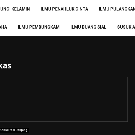
KUNCI KELAMIN
ILMU PENAHLUK CINTA
ILMU PULANGKA
AHA
ILMU PEMBUNGKAM
ILMU BUANG SIAL
SUSUK A
kas
Konsultasi Ranjang