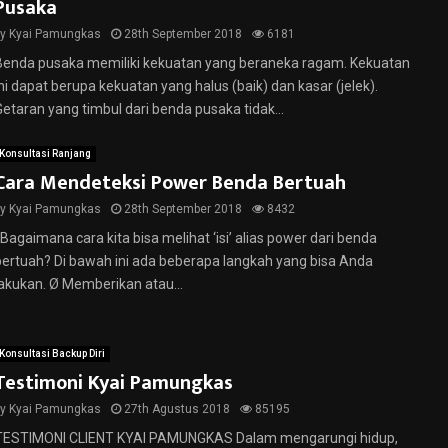
Pusaka
by
Kyai Pamungkas
28th September 2018
6181
Benda pusaka memiliki kekuatan yang beraneka ragam. Kekuatan
ini dapat berupa kekuatan yang halus (baik) dan kasar (jelek).
Getaran yang timbul dari benda pusaka tidak...
Konsultasi Ranjang
Cara Mendeteksi Power Benda Bertuah
by
Kyai Pamungkas
28th September 2018
8432
Bagaimana cara kita bisa melihat ‘isi’ alias power dari benda
bertuah? Di bawah ini ada beberapa langkah yang bisa Anda
lakukan. Ø Memberikan atau...
Konsultasi Backup Diri
Testimoni Kyai Pamungkas
by
Kyai Pamungkas
27th Agustus 2018
85195
TESTIMONI CLIENT KYAI PAMUNGKAS Dalam mengarungi hidup,