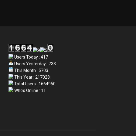
Users Today : 417
Users Yesterday : 733
This Month : 5703
This Year : 217028
Total Users : 1664950
Who's Online : 11