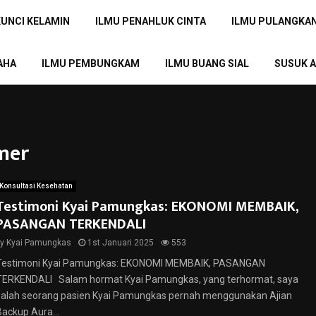
KUNCI KELAMIN
ILMU PENAHLUK CINTA
ILMU PULANGKA
AHA
ILMU PEMBUNGKAM
ILMU BUANG SIAL
SUSUK A
mer
Konsultasi Kesehatan
Testimoni Kyai Pamungkas: EKONOMI MEMBAIK,
PASANGAN TERKENDALI
by
Kyai Pamungkas
1st Januari 2025
553
Testimoni Kyai Pamungkas: EKONOMI MEMBAIK, PASANGAN
TERKENDALI Salam hormat Kyai Pamungkas, yang terhormat, saya
salah seorang pasien Kyai Pamungkas pernah menggunakan Ajian
Backup Aura...