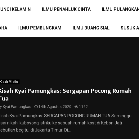
KUNCI KELAMIN
ILMU PENAHLUK CINTA
ILMU PULANGKA
AHA
ILMU PEMBUNGKAM
ILMU BUANG SIAL
SUSUK A
Kisah Mistis
Kisah Kyai Pamungkas: Sergapan Pocong Rumah
Tua
by
Kyai Pamungkas
14th Agustus 2020
1162
Kisah Kyai Pamungkas: SERGAPAN POCONG RUMAH TUA Seminggu
usai nikah, kuboyong istriku ke sebuah rumah kost di Kebon Jati
ebutlah begitu, di Jakarta Timur. Di...