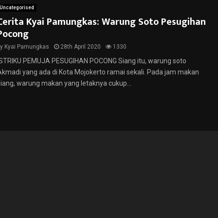
Uncategorised
Cerita Kyai Pamungkas: Warung Soto Pesugihan
Pocong
by
Kyai Pamungkas
28th April 2020
1330
ISTRIKU PEMUJA PESUGIHAN POCONG Siang itu, warung soto
Akmadi yang ada di Kota Mojokerto ramai sekali. Pada jam makan
siang, warung makan yang letaknya cukup...