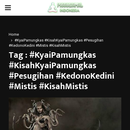
PRIMARY
MENU
Home
#KyaiPamungkas #KisahKyaiPamungkas #Pesugihan
#KedonoKedini #Mistis #KisahMistis
Tag : #KyaiPamungkas
#KisahKyaiPamungkas
#Pesugihan #KedonoKedini
#Mistis #KisahMistis