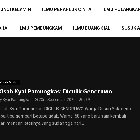
KUNCI KELAMIN
ILMU PENAHLUK CINTA
ILMU PULANGKA
AHA
ILMU PEMBUNGKAM
ILMU BUANG SIAL
SUSUK A
Kisah Mistis
Kisah Kyai Pamungkas: Diculik Gendruwo
by
Kyai Pamungkas
23rd September 2020
939
Kisah Kyai Pamungkas: DICULIK GENDRUWO Warga Dusun Sukoreno
tiba-tiba gempar! Betapa tidak, Warno, 58 yang baru saja kembali
ari mencari isterinya yang sudah tiga hari...