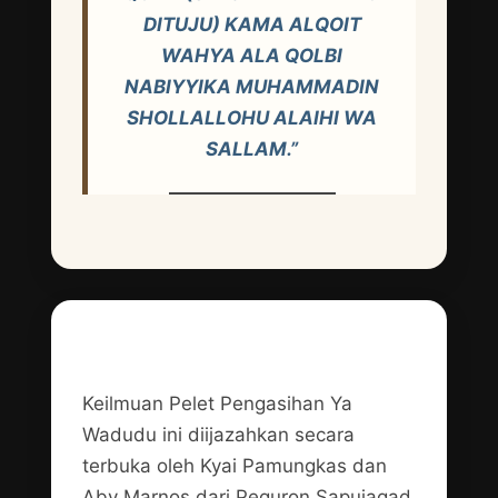
DITUJU) KAMA ALQOIT
WAHYA ALA QOLBI
NABIYYIKA MUHAMMADIN
SHOLLALLOHU ALAIHI WA
SALLAM.”
Pengijazah Keilmuan
Keilmuan Pelet Pengasihan Ya
Wadudu ini diijazahkan secara
terbuka oleh Kyai Pamungkas dan
Aby Marnos dari Peguron Sapujagad