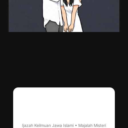
Pelet Pengasihan Ya
Wadudu
Ijazah Keilmuan Jawa Islami • Majalah Misteri