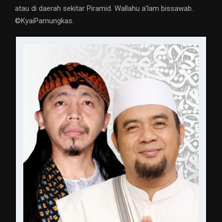
atau di daerah sekitar Piramid. Wallahu a’lam bissawab.
©️KyaiPamungkas.